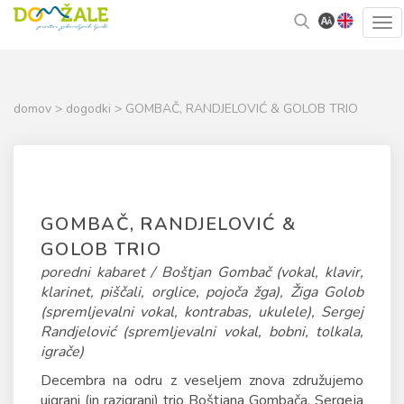
Skoči
Kazalo
Tog
na
strani
navi
vsebino
domov
>
dogodki
> GOMBAČ, RANDJELOVIĆ & GOLOB TRIO
GOMBAČ, RANDJELOVIĆ &
GOLOB TRIO
poredni kabaret / Boštjan Gombač (vokal, klavir,
klarinet, piščali, orglice, pojoča žga), Žiga Golob
(spremljevalni vokal, kontrabas, ukulele), Sergej
Randjelović (spremljevalni vokal, bobni, tolkala,
igrače)
Decembra na odru z veseljem znova združujemo
uigrani (in razigrani) trio Boštjana Gombača, Sergeja