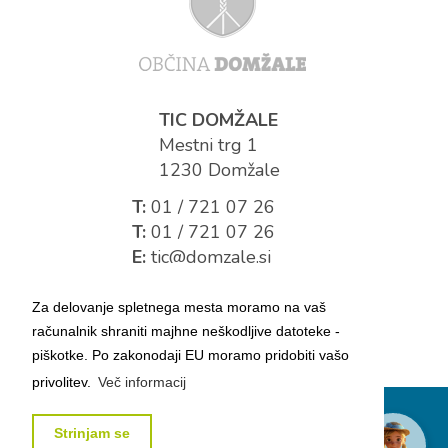
TIC DOMŽALE
Mestni trg 1
1230 Domžale
T:
01 / 721 07 26
T:
01 / 721 07 26
E:
tic@domzale.si
Za delovanje spletnega mesta moramo na vaš
računalnik shraniti majhne neškodljive datoteke -
piškotke. Po zakonodaji EU moramo pridobiti vašo
privolitev.
Več informacij
Splošni pogoji poslovanja
Pravno obvestilo
Strinjam se