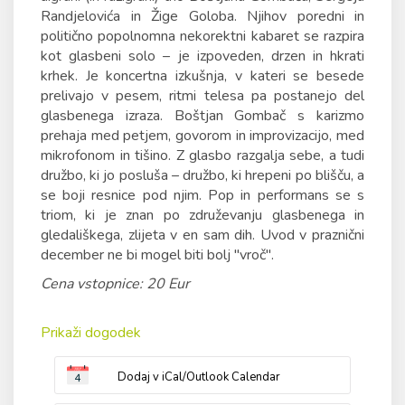
Randjelovića in Žige Goloba. Njihov poredni in
politično popolnomna nekorektni kabaret se razpira
kot glasbeni solo – je izpoveden, drzen in hkrati
krhek. Je koncertna izkušnja, v kateri se besede
prelivajo v pesem, ritmi telesa pa postanejo del
glasbenega izraza. Boštjan Gombač s karizmo
prehaja med petjem, govorom in improvizacijo, med
mikrofonom in tišino. Z glasbo razgalja sebe, a tudi
družbo, ki jo posluša – družbo, ki hrepeni po blišču, a
se boji resnice pod njim. Pop in performans se s
triom, ki je znan po združevanju glasbenega in
gledališkega, zlijeta v en sam dih. Uvod v praznični
december ne bi mogel biti bolj "vroč".
Cena vstopnice: 20 Eur
Prikaži dogodek
Dodaj v iCal/Outlook Calendar