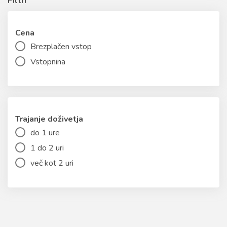
Filtri
Cena
Brezplačen vstop
Vstopnina
Trajanje doživetja
do 1 ure
1 do 2 uri
več kot 2 uri