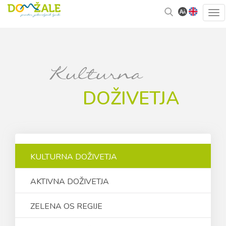
Skoči
Kazalo
Tog
na
strani
navi
vsebino
Kulturna
DOŽIVETJA
KULTURNA DOŽIVETJA
AKTIVNA DOŽIVETJA
ZELENA OS REGIJE