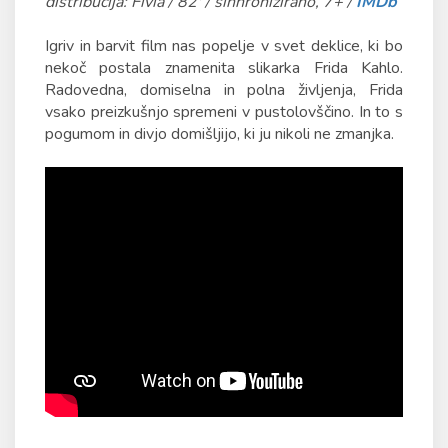
distribucija: Fivia / 82' / sinhronizirano, 7+ /
IMDb
Igriv in barvit film nas popelje v svet deklice, ki bo
nekoč postala znamenita slikarka Frida Kahlo.
Radovedna, domiselna in polna življenja, Frida
vsako preizkušnjo spremeni v pustolovščino. In to s
pogumom in divjo domišljijo, ki ju nikoli ne zmanjka.