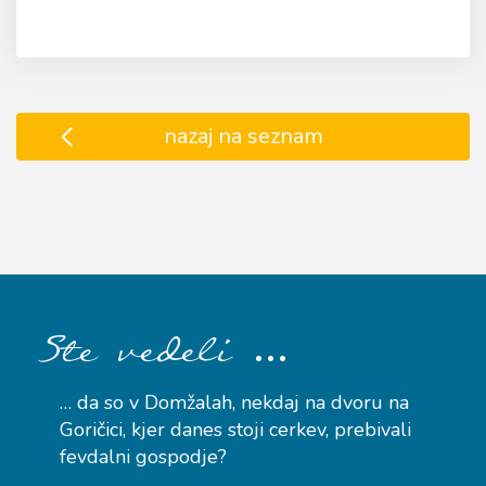
nazaj na seznam
…
Ste vedeli
… da so v Domžalah, nekdaj na dvoru na
Goričici, kjer danes stoji cerkev, prebivali
fevdalni gospodje?