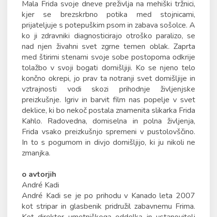
Mala Frida svoje dneve preživlja na mehiški tržnici,
kjer se brezskrbno potika med stojnicami,
prijateljuje s potepuškim psom in zabava sošolce. A
ko ji zdravniki diagnosticirajo otroško paralizo, se
nad njen živahni svet zgrne temen oblak. Zaprta
med štirimi stenami svoje sobe postopoma odkrije
tolažbo v svoji bogati domišljiji. Ko se njeno telo
končno okrepi, jo prav ta notranji svet domišljije in
vztrajnosti vodi skozi prihodnje življenjske
preizkušnje. Igriv in barvit film nas popelje v svet
deklice, ki bo nekoč postala znamenita slikarka Frida
Kahlo. Radovedna, domiselna in polna življenja,
Frida vsako preizkušnjo spremeni v pustolovščino.
In to s pogumom in divjo domišljijo, ki ju nikoli ne
zmanjka.
o avtorjih
André Kadi
André Kadi se je po prihodu v Kanado leta 2007
kot stripar in glasbenik pridružil zabavnemu Frima.