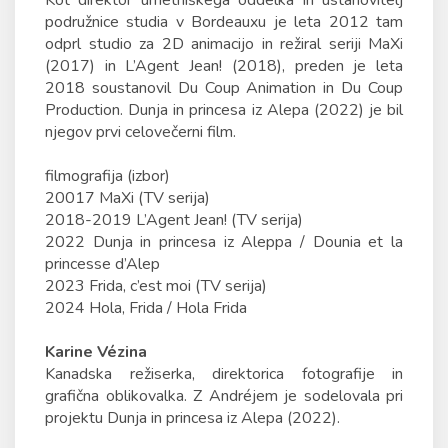
Kot direktor umetniškega oddelka in ustanovitelj
podružnice studia v Bordeauxu je leta 2012 tam
odprl studio za 2D animacijo in režiral seriji MaXi
(2017) in L’Agent Jean! (2018), preden je leta
2018 soustanovil Du Coup Animation in Du Coup
Production. Dunja in princesa iz Alepa (2022) je bil
njegov prvi celovečerni film.
filmografija (izbor)
20017 MaXi (TV serija)
2018-2019 L’Agent Jean! (TV serija)
2022 Dunja in princesa iz Aleppa / Dounia et la
princesse d’Alep
2023 Frida, c’est moi (TV serija)
2024 Hola, Frida / Hola Frida
Karine Vézina
Kanadska režiserka, direktorica fotografije in
grafična oblikovalka. Z Andréjem je sodelovala pri
projektu Dunja in princesa iz Alepa (2022).