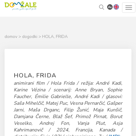
Skoči
Kazalo
Tog
na
strani
navi
vsebino
domov
>
dogodki
> HOLA, FRIDA
HOLA, FRIDA
animirani film / Hola Frida / režija: André Kadi,
Karine Vézina / scenarij: Anne Bryan, Sophie
Faucher, Émilie Gabrielle, André Kadi / glasovi:
Saša Mihelčič, Matej Puc, Vesna Pernarčić, Gašper
Jarni, Maša Drganc, Filip Žunić, Maja Kunšič,
Damjana Černe, Blaž Šef, Primož Pirnat, Borut
Veselko, Andrej Fon, Vanja Plut, Asja
Kahrimanovič / 2024, Francija, Kanada /