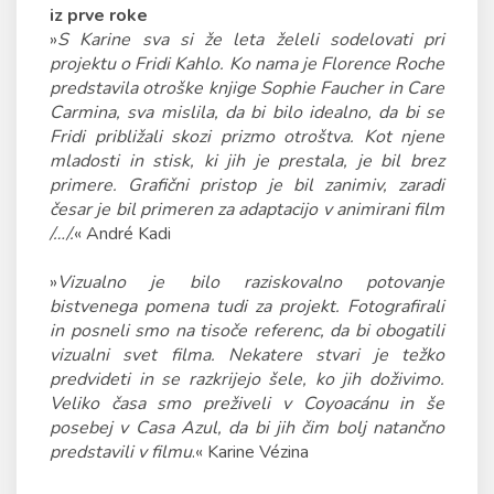
iz prve roke
»
S Karine sva si že leta želeli sodelovati pri
projektu o Fridi Kahlo. Ko nama je Florence Roche
predstavila otroške knjige Sophie Faucher in Care
Carmina, sva mislila, da bi bilo idealno, da bi se
Fridi približali skozi prizmo otroštva. Kot njene
mladosti in stisk, ki jih je prestala, je bil brez
primere. Grafični pristop je bil zanimiv, zaradi
česar je bil primeren za adaptacijo v animirani film
/…/.
« André Kadi
»
Vizualno je bilo raziskovalno potovanje
bistvenega pomena tudi za projekt. Fotografirali
in posneli smo na tisoče referenc, da bi obogatili
vizualni svet filma. Nekatere stvari je težko
predvideti in se razkrijejo šele, ko jih doživimo.
Veliko časa smo preživeli v Coyoacánu in še
posebej v Casa Azul, da bi jih čim bolj natančno
predstavili v filmu
.« Karine Vézina