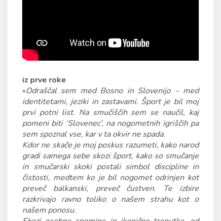
iz prve roke
»
Odraščal sem med Bosno in Slovenijo – med
identitetami, jeziki in zastavami. Šport je bil moj
prvi potni list. Na smučiščih sem se naučil, kaj
pomeni biti ‘Slovenec’, na nogometnih igriščih pa
sem spoznal vse, kar v ta okvir ne spada.
Kdor ne skače je moj poskus razumeti, kako narod
gradi samega sebe skozi šport, kako so smučanje
in smučarski skoki postali simbol discipline in
čistosti, medtem ko je bil nogomet odrinjen kot
preveč balkanski, preveč čustven. Te izbire
razkrivajo ravno toliko o našem strahu kot o
našem ponosu.