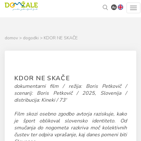
Skoči
Kazalo
Tog
na
strani
navi
vsebino
domov
>
dogodki
> KDOR NE SKAČE
KDOR NE SKAČE
dokumentarni film / režija: Boris Petkovič /
scenarij: Boris Petkovič / 2025, Slovenija /
distribucija: Kineki / 73'
Film skozi osebno zgodbo avtorja raziskuje, kako
je šport oblikoval slovensko identiteto. Od
smučanja do nogometa razkriva moč kolektivnih
čustev ter odpira vprašanje, kaj danes pomeni biti