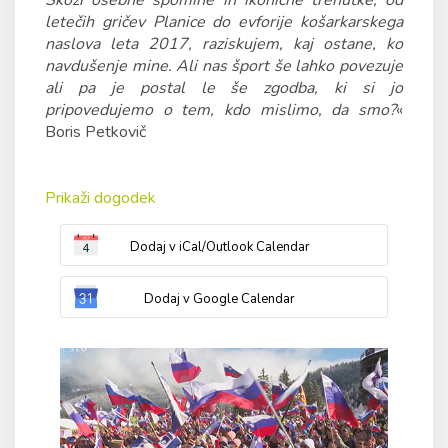
Skozi osebne spomine in ikonične trenutke, od
letečih gričev Planice do evforije košarkarskega
naslova leta 2017, raziskujem, kaj ostane, ko
navdušenje mine. Ali nas šport še lahko povezuje
ali pa je postal le še zgodba, ki si jo
pripovedujemo o tem, kdo mislimo, da smo?
«
Boris Petkovič
Prikaži dogodek
Dodaj v iCal/Outlook Calendar
Dodaj v Google Calendar