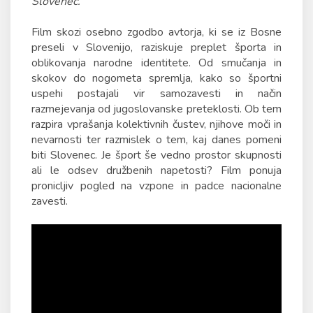
Slovenec.
Film skozi osebno zgodbo avtorja, ki se iz Bosne
preseli v Slovenijo, raziskuje preplet športa in
oblikovanja narodne identitete. Od smučanja in
skokov do nogometa spremlja, kako so športni
uspehi postajali vir samozavesti in način
razmejevanja od jugoslovanske preteklosti. Ob tem
razpira vprašanja kolektivnih čustev, njihove moči in
nevarnosti ter razmislek o tem, kaj danes pomeni
biti Slovenec. Je šport še vedno prostor skupnosti
ali le odsev družbenih napetosti? Film ponuja
pronicljiv pogled na vzpone in padce nacionalne
zavesti.