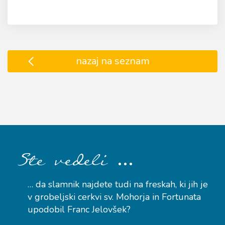
nazaj na seznam
…
Ste vedeli
… da slamnik najdete tudi na freskah, ki jih je
v grobeljski cerkvi sv. Mohorja in Fortunata
upodobil Franc Jelovšek?