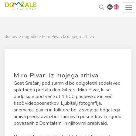
Skoči
Kazalo
Tog
na
strani
navi
vsebino
domov
>
dogodki
> Miro Pivar: Iz mojega arhiva
Miro Pivar: Iz mojega arhiva
Gost Srečanj pod slamniki bo dolgoletni sodelavec
spletnega portala domžalec.si Miro Pivar, ki se
podpisuje pod več kot 1.500 prispevkov in več
tisoč videoposnetkov. Ljubitelj fotografije,
snemanja, planin in folklore bo iz svojega bogatega
arhiva predstavil izbor zanimivih posnetkov in zgodb,
povezanih z Domžalami in njihovimi prebivalci.