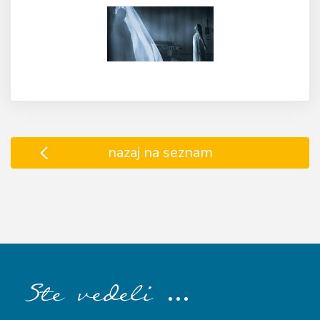
nazaj na seznam
…
Ste vedeli