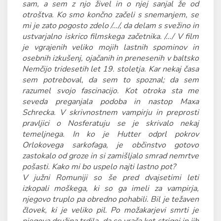
sam, a sem z njo živel in o njej sanjal že od
otroštva. Ko smo končno začeli s snemanjem, se
mi je zato pogosto zdelo /…/, da delam s svežino in
ustvarjalno iskrico filmskega začetnika. /…/ V film
je vgrajenih veliko mojih lastnih spominov in
osebnih izkušenj, ojačanih in prenesenih v baltsko
Nemčijo tridesetih let 19. stoletja. Kar nekaj časa
sem potreboval, da sem to spoznal; da sem
razumel svojo fascinacijo. Kot otroka sta me
seveda preganjala podoba in nastop Maxa
Schrecka. V skrivnostnem vampirju in preprosti
pravljici o Nosferatuju se je skrivalo nekaj
temeljnega. In ko je Hutter odprl pokrov
Orlokovega sarkofaga, je občinstvo gotovo
zastokalo od groze in si zamišljalo smrad nemrtve
pošasti. Kako mi bo uspelo najti lastno pot?
V južni Romuniji so še pred dvajsetimi leti
izkopali moškega, ki so ga imeli za vampirja,
njegovo truplo pa obredno pohabili. Bil je težaven
človek, ki je veliko pil. Po možakarjevi smrti je