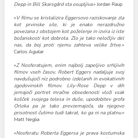
Depp in Bill Skarsgård sta osupljiva
.« Jordan Raup
»
V filmu se kristalizira Eggersovo raziskovanje zla
kot prvinske sile, ki je enako nerazdružno
povezana z obstojem kot poželenje in izvira iz iste
božanskosti kot dobrota. Zlo je tako neločljiv del
nas, da boj proti njemu zahteva velike žrtve.
«
Carlos Aguilar
»
Z Nosferatujem, enim najbolj zapeljivo srhljivih
filmov vseh časov, Robert Eggers nadaljuje svoj
navdušujoči niz podrobno izdelanih in evokativnih
zgodovinskih filmov. Lily-Rose Depp v dih
jemajoči portret mračne obsedenosti vloži vsak
košček svojega telesa in duše, upodobitev grofa
Orloka pa je tako prevzemajoča, da njegovo
prisotnost čutimo tudi takrat, ko ga ni na platnu
.«
Matt Neglia
»
Nosferatu Roberta Eggersa je prava kostumska