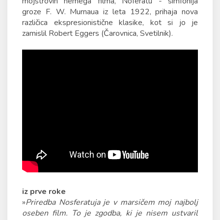
mojstrovin nemega filma, Noferatu - simfonija
groze F. W. Murnaua iz leta 1922, prihaja nova
različica ekspresionistične klasike, kot si jo je
zamislil Robert Eggers (Čarovnica, Svetilnik).
iz prve roke
»
Priredba Nosferatuja je v marsičem moj najbolj
oseben film. To je zgodba, ki je nisem ustvaril