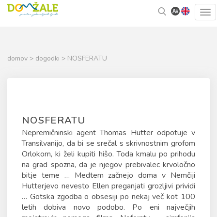
Skoči
Kazalo
Tog
na
strani
navi
vsebino
domov
>
dogodki
> NOSFERATU
NOSFERATU
Nepremičninski agent Thomas Hutter odpotuje v
Transilvanijo, da bi se srečal s skrivnostnim grofom
Orlokom, ki želi kupiti hišo. Toda kmalu po prihodu
na grad spozna, da je njegov prebivalec krvoločno
bitje teme … Medtem začnejo doma v Nemčiji
Hutterjevo nevesto Ellen preganjati grozljivi prividi
… Gotska zgodba o obsesiji po nekaj več kot 100
letih dobiva novo podobo. Po eni največjih