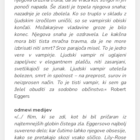
njegova družina trdila, da se vrača kot strigoi in jih
ponoči napada. Še zlasti je trpela njegova snaha;
nazadnje je celo zbolela. Ko so truplo v skladu z
ljudskim izročilom uničili, so se vampirski obiski
končali. Možakarjeve vladavine groze je bilo
konec. Njegova snaha je ozdravela. Le kakšna
mora biti tista mračna travma, da je ne more
izbrisati niti smrt? Srce parajoča misel. To je jedro
vere v vampirje. Ljudski vampir ni uglajeni
zapeljivec v elegantnem plašču, niti zasanjani,
svetlikajoči se junak. Ljudski vampir uteleša
bolezen, smrt in spolnost – na preprost, surov in
neizprosen način. To je tisti vampir, ki sem ga
želel obuditi za sodobno občinstvo.
« Robert
Eggers
odmevi medijev
»/…/ film, ki se zdi, kot bi bil pričaran iz
najtemnejših globin čistega zla. Eggersovo najbolj
suvereno delo; kar čutimo lahko njegove obsesije,
kako se pretakajo skozi vsako sličico. Lily-Rose