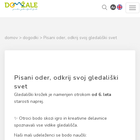
Skoči
Kazalo
Tog
na
strani
navi
vsebino
domov
>
dogodki
> Pisani oder, odkrij svoj gledališki svet
Pisani oder, odkrij svoj gledališki
svet
Gledališki krožek je namenjen otrokom
od 6. leta
starosti naprej.
✨️ Otroci bodo skozi igro in kreativne delavnice
spoznavali vse vidike gledališča.
Naši mali udeleženci se bodo naučili: