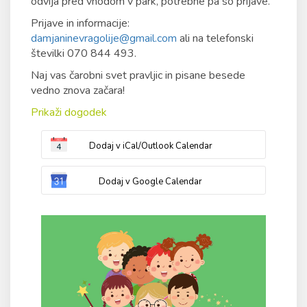
odvija pred vhodom v park, potrebne pa so prijave.
Prijave in informacije:
damjaninevragolije@gmail.com
ali na telefonski
številki 070 844 493.
Naj vas čarobni svet pravljic in pisane besede
vedno znova začara!
Prikaži dogodek
Dodaj v iCal/Outlook Calendar
Dodaj v Google Calendar