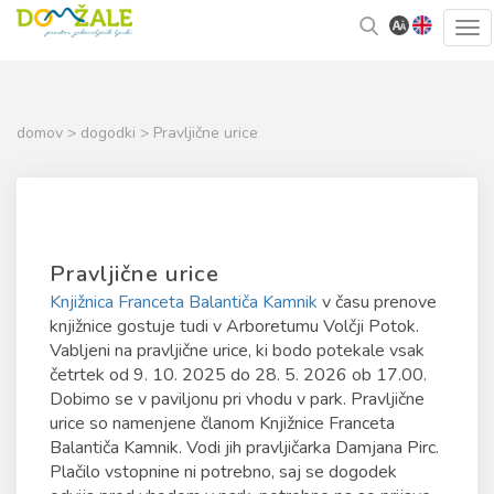
Skoči
Kazalo
Tog
na
strani
navi
vsebino
domov
>
dogodki
> Pravljične urice
Pravljične urice
Knjižnica Franceta Balantiča Kamnik
v času prenove
knjižnice gostuje tudi v Arboretumu Volčji Potok.
Vabljeni na pravljične urice, ki bodo potekale vsak
četrtek od 9. 10. 2025 do 28. 5. 2026 ob 17.00.
Dobimo se v paviljonu pri vhodu v park. Pravljične
urice so namenjene članom Knjižnice Franceta
Balantiča Kamnik. Vodi jih pravljičarka Damjana Pirc.
Plačilo vstopnine ni potrebno, saj se dogodek