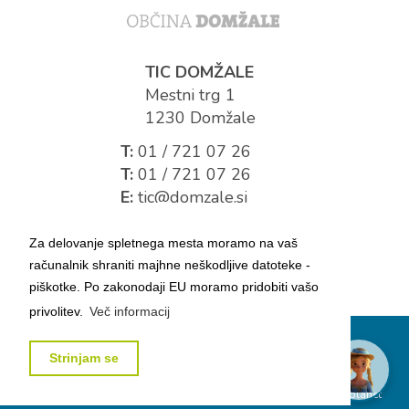
TIC DOMŽALE
Mestni trg 1
1230 Domžale
T:
01 / 721 07 26
T:
01 / 721 07 26
E:
tic@domzale.si
Za delovanje spletnega mesta moramo na vaš
računalnik shraniti majhne neškodljive datoteke -
piškotke. Po zakonodaji EU moramo pridobiti vašo
privolitev.
Več informacij
Splošni pogoji poslovanja
Pravno obvestilo
Strinjam se
Vse pravice pridržane © 2017 Občina Domžale
Izdelava:
bplanet