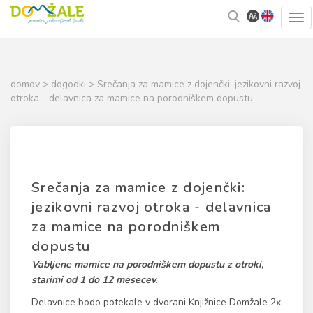
Skoči
Kazalo
Tog
na
strani
navi
vsebino
domov
>
dogodki
> Srečanja za mamice z dojenčki: jezikovni razvoj
otroka - delavnica za mamice na porodniškem dopustu
Srečanja za mamice z dojenčki:
jezikovni razvoj otroka - delavnica
za mamice na porodniškem
dopustu
Vabljene mamice na porodniškem dopustu z otroki,
starimi od 1 do 12 mesecev.
Delavnice bodo potekale v dvorani Knjižnice Domžale 2x