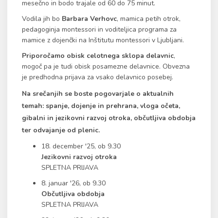
mesečno in bodo trajale od 60 do 75 minut.
Vodila jih bo
Barbara Verhovc
, mamica petih otrok,
pedagoginja montessori in voditeljica programa za
mamice z dojenčki na Inštitutu montessori v Ljubljani.
Priporočamo obisk celotnega sklopa delavnic
,
mogoč pa je tudi obisk posamezne delavnice. Obvezna
je predhodna prijava za vsako delavnico posebej.
Na srečanjih se boste pogovarjale o aktualnih
temah: spanje, dojenje in prehrana, vloga očeta,
gibalni in jezikovni razvoj otroka, občutljiva obdobja
ter odvajanje od plenic.
18. december '25, ob 9.30
Jezikovni razvoj otroka
SPLETNA PRIJAVA
8. januar '26, ob 9.30
Občutljiva obdobja
SPLETNA PRIJAVA