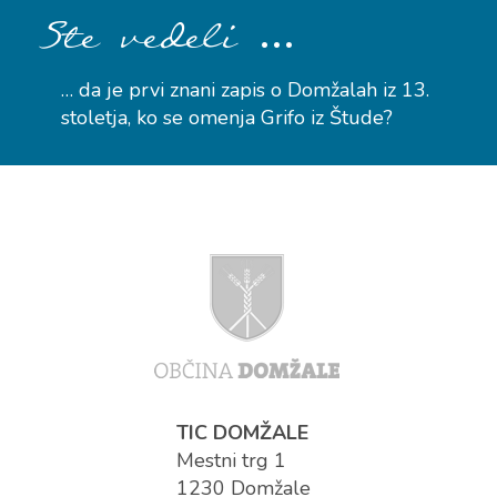
…
Ste vedeli
… da je prvi znani zapis o Domžalah iz 13.
stoletja, ko se omenja Grifo iz Štude?
TIC DOMŽALE
Mestni trg 1
1230 Domžale