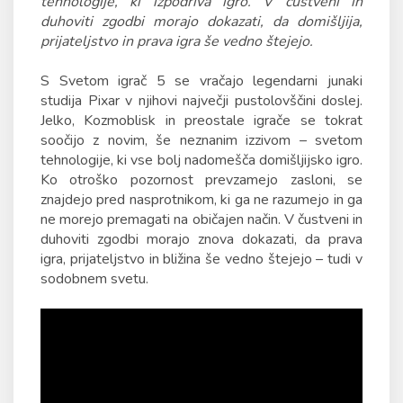
tehnologije, ki izpodriva igro. V čustveni in
duhoviti zgodbi morajo dokazati, da domišljija,
prijateljstvo in prava igra še vedno štejejo.
S Svetom igrač 5 se vračajo legendarni junaki
studija Pixar v njihovi največji pustolovščini doslej.
Jelko, Kozmoblisk in preostale igrače se tokrat
soočijo z novim, še neznanim izzivom – svetom
tehnologije, ki vse bolj nadomešča domišljijsko igro.
Ko otroško pozornost prevzamejo zasloni, se
znajdejo pred nasprotnikom, ki ga ne razumejo in ga
ne morejo premagati na običajen način. V čustveni in
duhoviti zgodbi morajo znova dokazati, da prava
igra, prijateljstvo in bližina še vedno štejejo – tudi v
sodobnem svetu.