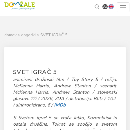
Skoči
Kazalo
Tog
na
strani
navi
vsebino
domov
>
dogodki
> SVET IGRAČ 5
SVET IGRAČ 5
animirani družinski film / Toy Story 5 / režija:
McKenna Harris, Andrew Stanton / scenarij:
McKenna Harris, Andrew Stanton / slovenski
glasovi: ??? / 2026, ZDA / distribucija: Blitz / 102'
/ sinhronizirano, 6 /
IMDb
S Svetom igrač 5 se vrača Jelko, Kozmoblisk in
ostala druščina. Tokrat se soočijo s svetom