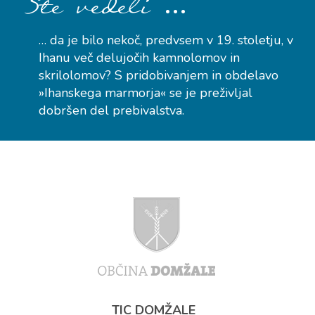
…
Ste vedeli
… da je bilo nekoč, predvsem v 19. stoletju, v
Ihanu več delujočih kamnolomov in
skrilolomov? S pridobivanjem in obdelavo
»Ihanskega marmorja« se je preživljal
dobršen del prebivalstva.
TIC DOMŽALE