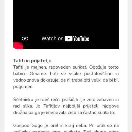
Tafiti in prijatelji:
Tafiti je majhen, radoveden surikat. Obožuje torto
babice Omame. Loti se vsake pustolovščine in
vedno znova dokazuje, da ni treba biti velik, da bi bil
pogumen.
Ščetninko je rdeč rečni prašič, ki je zelo zabaven in
rad slika. Je Tafitijev najboljši prijatelj, njegova
družina pa ga je imenovala celo za častno surikato.
Gospod Gogo je orel in kralj neba. Pri orlih so na