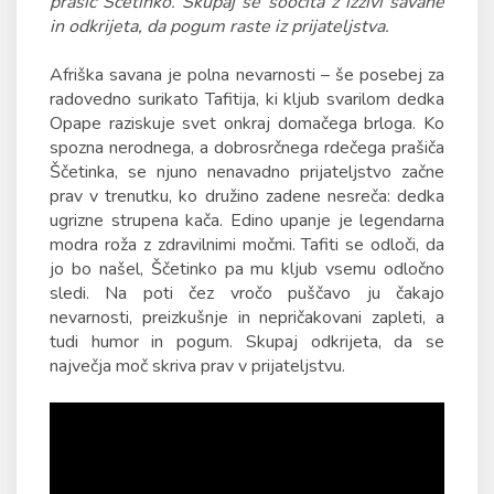
prašič Ščetinko. Skupaj se soočita z izzivi savane
in odkrijeta, da pogum raste iz prijateljstva.
Afriška savana je polna nevarnosti – še posebej za
radovedno surikato Tafitija, ki kljub svarilom dedka
Opape raziskuje svet onkraj domačega brloga. Ko
spozna nerodnega, a dobrosrčnega rdečega prašiča
Ščetinka, se njuno nenavadno prijateljstvo začne
prav v trenutku, ko družino zadene nesreča: dedka
ugrizne strupena kača. Edino upanje je legendarna
modra roža z zdravilnimi močmi. Tafiti se odloči, da
jo bo našel, Ščetinko pa mu kljub vsemu odločno
sledi. Na poti čez vročo puščavo ju čakajo
nevarnosti, preizkušnje in nepričakovani zapleti, a
tudi humor in pogum. Skupaj odkrijeta, da se
največja moč skriva prav v prijateljstvu.