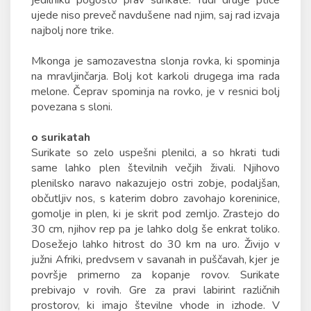
jedilniku pogosto prav surikate. Tudi druge ptice
ujede niso preveč navdušene nad njim, saj rad izvaja
najbolj nore trike.
Mkonga je samozavestna slonja rovka, ki spominja
na mravljinčarja. Bolj kot karkoli drugega ima rada
melone. Čeprav spominja na rovko, je v resnici bolj
povezana s sloni.
o surikatah
Surikate so zelo uspešni plenilci, a so hkrati tudi
same lahko plen številnih večjih živali. Njihovo
plenilsko naravo nakazujejo ostri zobje, podaljšan,
občutljiv nos, s katerim dobro zavohajo koreninice,
gomolje in plen, ki je skrit pod zemljo. Zrastejo do
30 cm, njihov rep pa je lahko dolg še enkrat toliko.
Dosežejo lahko hitrost do 30 km na uro. Živijo v
južni Afriki, predvsem v savanah in puščavah, kjer je
površje primerno za kopanje rovov. Surikate
prebivajo v rovih. Gre za pravi labirint različnih
prostorov, ki imajo številne vhode in izhode. V