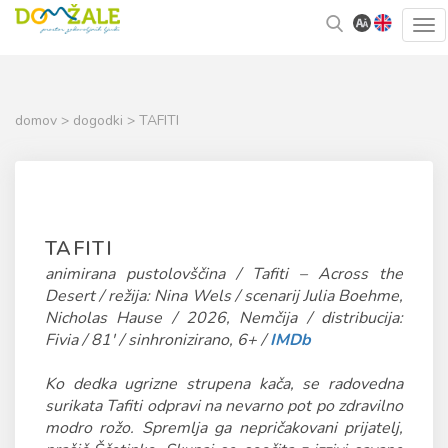
Skoči
Kazalo
Tog
na
strani
navi
vsebino
domov
>
dogodki
> TAFITI
TAFITI
animirana pustolovščina / Tafiti – Across the
Desert / režija: Nina Wels / scenarij Julia Boehme,
Nicholas Hause / 2026, Nemčija / distribucija:
Fivia / 81' / sinhronizirano, 6+ /
IMDb
Ko dedka ugrizne strupena kača, se radovedna
surikata Tafiti odpravi na nevarno pot po zdravilno
modro rožo. Spremlja ga nepričakovani prijatelj,