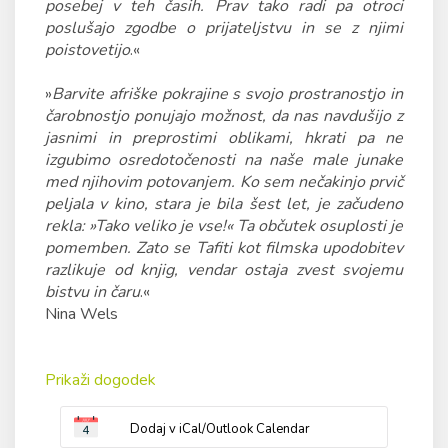
posebej v teh časih. Prav tako radi pa otroci
poslušajo zgodbe o prijateljstvu in se z njimi
poistovetijo
.«
»
Barvite afriške pokrajine s svojo prostranostjo in
čarobnostjo ponujajo možnost, da nas navdušijo z
jasnimi in preprostimi oblikami, hkrati pa ne
izgubimo osredotočenosti na naše male junake
med njihovim potovanjem. Ko sem nečakinjo prvič
peljala v kino, stara je bila šest let, je začudeno
rekla: »Tako veliko je vse!« Ta občutek osuplosti je
pomemben. Zato se Tafiti kot filmska upodobitev
razlikuje od knjig, vendar ostaja zvest svojemu
bistvu in čaru
.«
Nina Wels
Prikaži dogodek
Dodaj v iCal/Outlook Calendar