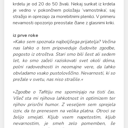
krdelu je od 20 do 50 živali. Nekaj surikat iz krdela
je vedno v pokončnem položaju ‘varnostnika’, saj
stražijo in oprezajo za morebitnimi plenilci. V primeru
nevarnosti opozorijo preostale člane z glasnimi kriki.
iz prve roke
»Kako sem spoznala najboljšega prijatelja? Večina
nas lahko o tem pripoveduje čudovite zgodbe,
pogosto iz otroštva. Stari smo bili šest ali sedem
let, ko smo začeli raziskovati svet okoli dóma,
polni radovednosti in neomajne vere, da lahko
obvladamo vsako pustolovščino. Nevarnosti, ki so
prežale v svetu, nas niso strašile.«
»
Zgodbe o Tafitiju me spominjajo na tisti čas.
Všeč sta mi njihova lahkotnost in optimizem ter
njihov prisrčni humor. Z veseljem sem sprejela
izziv, da to prenesem na velika platna. Otroci se
želijo smejati. Kljub vsem napetostim, kljub
nevarnostim, je smeh zelo pomemben, še