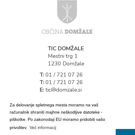
TIC DOMŽALE
Mestni trg 1
1230 Domžale
T:
01 / 721 07 26
T:
01 / 721 07 26
E:
tic@domzale.si
Za delovanje spletnega mesta moramo na vaš
računalnik shraniti majhne neškodljive datoteke -
piškotke. Po zakonodaji EU moramo pridobiti vašo
privolitev.
Več informacij