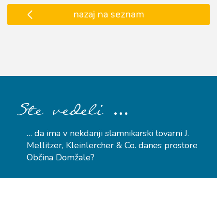
nazaj na seznam
…
Ste vedeli
… da ima v nekdanji slamnikarski tovarni J.
Mellitzer, Kleinlercher & Co. danes prostore
Občina Domžale?