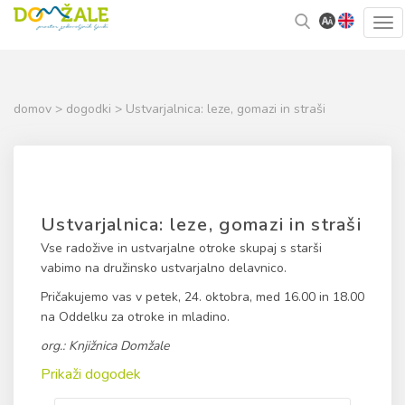
Skoči
Kazalo
Tog
na
strani
navi
vsebino
domov
>
dogodki
> Ustvarjalnica: leze, gomazi in straši
Ustvarjalnica: leze, gomazi in straši
Vse radožive in ustvarjalne otroke skupaj s starši
vabimo na družinsko ustvarjalno delavnico.
Pričakujemo vas v petek, 24. oktobra, med 16.00 in 18.00
na Oddelku za otroke in mladino.
org.: Knjižnica Domžale
Prikaži dogodek