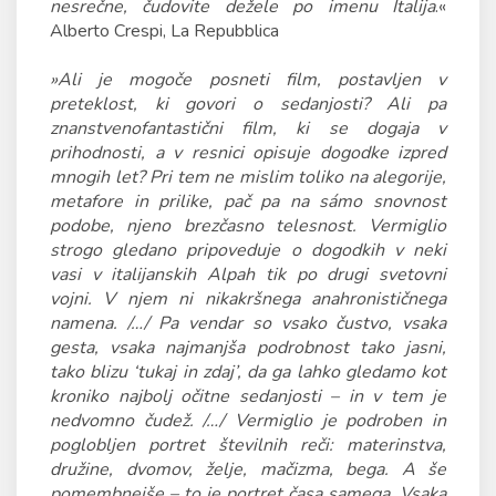
nesrečne, čudovite dežele po imenu Italija
.«
Alberto Crespi, La Repubblica
»Ali je mogoče posneti film, postavljen v
preteklost, ki govori o sedanjosti? Ali pa
znanstvenofantastični film, ki se dogaja v
prihodnosti, a v resnici opisuje dogodke izpred
mnogih let? Pri tem ne mislim toliko na alegorije,
metafore in prilike, pač pa na sámo snovnost
podobe, njeno brezčasno telesnost. Vermiglio
strogo gledano pripoveduje o dogodkih v neki
vasi v italijanskih Alpah tik po drugi svetovni
vojni. V njem ni nikakršnega anahronističnega
namena. /…/ Pa vendar so vsako čustvo, vsaka
gesta, vsaka najmanjša podrobnost tako jasni,
tako blizu ‘tukaj in zdaj’, da ga lahko gledamo kot
kroniko najbolj očitne sedanjosti – in v tem je
nedvomno čudež. /…/ Vermiglio je podroben in
poglobljen portret številnih reči: materinstva,
družine, dvomov, želje, mačizma, bega. A še
pomembnejše – to je portret časa samega. Vsaka