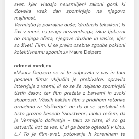
svet, kjer vladajo neusmiljeni zakoni gorá, ki
človeka vsak dan spominjajo na njegovo
majhnost.
Vermiglio je pokrajina duše; ‘družinski leksikon’, ki
živi v meni, na pragu nezavednega; izkaz ljubezni
do mojega očeta, njegove družine in vasice, kjer
so živeli. Film, ki se preko osebne zgodbe pokloni
kolektivnemu spominu
.« Maura Delpero
odmevi medijev
»
Maura Delpero se ni le odpravila v vas in tam
posnela filma: vključila je prebivalce, opravila
intervjuje z vsemi, ki so se še nejasno spominjali
tistih časov, ter film prežela z barvami in zvoki
skupnosti. Včasih kakšen film s pridihom retorike
označimo za ‘doživetje’: ne da bi se spotaknil ob
tisto grozno besedo ‘izkustveni’, lahko rečem, da
je Vermiglio doživetje – tako za tiste, ki so ga
ustvarili, kot za vas, ki si ga boste ogledali v kinu.
/…/ To je film-svet, potovanje h koreninam te