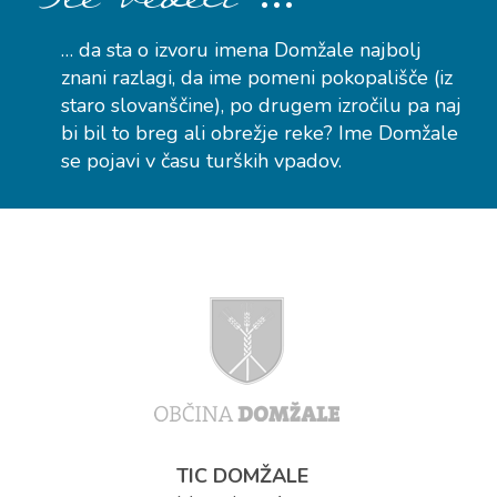
… da sta o izvoru imena Domžale najbolj
znani razlagi, da ime pomeni pokopališče (iz
staro slovanščine), po drugem izročilu pa naj
bi bil to breg ali obrežje reke? Ime Domžale
se pojavi v času turških vpadov.
TIC DOMŽALE