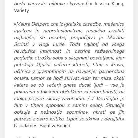
bodo varovale njihove skrivnosti.
« Jessica Kiang,
Variety
»
Maura Delpero zna iz igralske zasedbe, mešanice
igralcev in neprofesionalcev, resnično izvabiti
najboljše; še posebej prepričljiva je Martina
Scrinzi v vlogi Lucie. Toda najbolj od vsega
navdušita intimnost in ostrina režiserkinega
pogleda: otroška soba s skupnimi posteljami, kjer
potekajo ključni večerni klepeti; hlev s kravo;
učilnica z gramofonom na navijanje; garderobna
omara, kamor se hodi skrivat Ada; ter miza, okoli
katere se ob večerji gnete ducat ljudi – vse je
prikazano s takšnim občutkom za podrobnosti, da
lahko prizore skoraj zavohamo. /…/ Vermiglio je
film v tihem spopadu s samim seboj. Situacije
opisuje z nežnostjo spominov, hkrati pa jih
potrese z ostro kritiko. Upor se skriva v detajlih.
«
Nick James, Sight & Sound