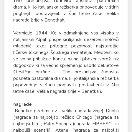
Tiho presunljiva, čudovito posneta pastoralna
drama, ki jo italijanska režiserka pripoveduje v štirih
poglavjih, postavljenih v štiri letne čase. Velika
nagrada žirije v Benetkah.
Vermiglio, 1944. Ko v odmaknjeno vas visoko v
italijanskih Alpah prispe sicilijanski dezerter, molčeči
mladenič takoj pritegne pozornost najstarejše
hčerke lokalnega šolskega ravnatelja. Medtem ko
se vojna približuje koncu, njuna ljubezen sproži niz
dogodkov, ki za vedno spremenijo usodo dekletove
številčne družine … Tiho presunljiva, čudovito
posneta pastoralna drama, ki jo italijanska režiserka
pripoveduje v štirih poglavjih, postavljenih v štiri
letne čase. Velika nagrada žirije v Benetkah.
nagrade
Benetke (srebrni lev – velika nagrada žirije); Dublin
(nagrada za najboljšo režijo); Chicago (nagrada za
najboljši film); Palm Springs (nagrada FIPRESCI za
najboljši scenarij); Atene (nagrada za najboljši