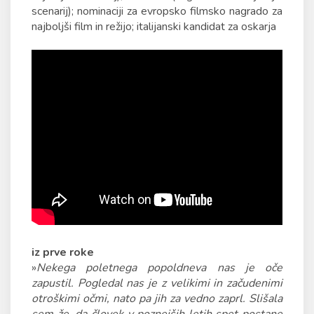
scenarij); nominaciji za evropsko filmsko nagrado za
najboljši film in režijo; italijanski kandidat za oskarja
iz prve roke
»
Nekega poletnega popoldneva nas je oče
zapustil. Pogledal nas je z velikimi in začudenimi
otroškimi očmi, nato pa jih za vedno zaprl. Slišala