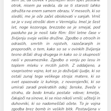
sem že, da človek v poznejših letih spet postane
otrok, nisem pa vedela, da se ti starosti lahko
združita na enem samem obrazu. V mesecih, ki so
sledili, me je oče začel obiskovati v sanjah. Vrnil
se je v svoj otroški dom v Vermigliu. Imel je šest
let, noge kozoroga, brezzobo se je smejal, pod
pazduho pa je nosil tale film: štiri letne čase v
življenju svoje velike družine. Zgodbo o otrocih in
odraslih, smrtih in rojstvih, razočaranjih in
preporodih, o tem, kako so se v ovinkih življenja
tesno držali drug drugega in kako so iz skupnosti
rasli v posameznike. Zgodbo o vonju po lesu in
toplem mleku v mrzlih jutrih. Z oddaljeno, a
vseprisotno vojno, kot so jo doživljali ljudje, ki so
ostali zunaj tega velikega stroja: matere, ki so
svet opazovale iz kuhinje, z novorojenčki, ki so
umirali zaradi prekratkih odej; ženske, živeče v
strahu, da bodo kmalu postale vdove; kmetje,
čakajoči na sinove, ki se niso nikoli vrnili; učitelji in
duhovniki, ki so nadomeščali očete. To je vojna
zgodba brez bomb in velikih bitk. Postavljena v