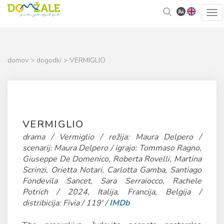
Skoči
Kazalo
Tog
na
strani
navi
vsebino
domov
>
dogodki
> VERMIGLIO
VERMIGLIO
drama / Vermiglio / režija: Maura Delpero /
scenarij: Maura Delpero / igrajo: Tommaso Ragno,
Giuseppe De Domenico, Roberta Rovelli, Martina
Scrinzi, Orietta Notari, Carlotta Gamba, Santiago
Fondevila Sancet, Sara Serraiocco, Rachele
Potrich / 2024, Italija, Francija, Belgija /
distribicija: Fivia / 119' /
IMDb