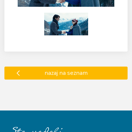
nazaj na seznam
…
Ste vedeli