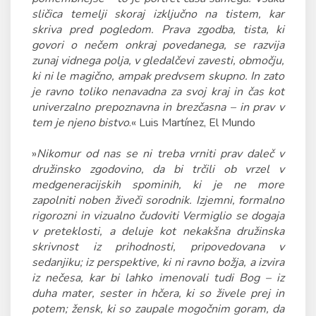
sličica temelji skoraj izključno na tistem, kar
skriva pred pogledom. Prava zgodba, tista, ki
govori o nečem onkraj povedanega, se razvija
zunaj vidnega polja, v gledalčevi zavesti, območju,
ki ni le magično, ampak predvsem skupno. In zato
je ravno toliko nenavadna za svoj kraj in čas kot
univerzalno prepoznavna in brezčasna – in prav v
tem je njeno bistvo
.« Luis Martínez, El Mundo
»
Nikomur od nas se ni treba vrniti prav daleč v
družinsko zgodovino, da bi trčili ob vrzel v
medgeneracijskih spominih, ki je ne more
zapolniti noben živeči sorodnik. Izjemni, formalno
rigorozni in vizualno čudoviti Vermiglio se dogaja
v preteklosti, a deluje kot nekakšna družinska
skrivnost iz prihodnosti, pripovedovana v
sedanjiku; iz perspektive, ki ni ravno božja, a izvira
iz nečesa, kar bi lahko imenovali tudi Bog – iz
duha mater, sester in hčera, ki so živele prej in
potem; žensk, ki so zaupale mogočnim goram, da