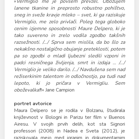
»
Vermiglio me je povsem prevzel. Obožujem
lanene tkanine in preprosto robustno pohištvo,
sneg in sveže kravje mleko – svet, ki ga raziskuje
Vermiglio, me zelo privlači. Poleg tega globoko
cenim izjemne sposobnosti Maure Delpero, ki je
tako suvereno in zrelo vodila zgodbo takšnih
razsežnosti. /…/ Sprva sem mislila, da bo šlo za
nekakšno nostalgično obujanje preteklosti, potem
pa so zgodbi o mladi ljubezni sledili vzponi in
padci resničnega življenja, smrt in izdaja … /…/
Vermiglio je veliko darilo. /…/ Navdušena sem nad
režiserkinim talentom in odločnostjo, pa tudi nad
lepoto, ki jo pričara v Vermigliu. Sem
oboževalka!
!!« Jane Campion
portret avtorice
Maura Delpero se je rodila v Bolzanu, študirala
književnost v Bologni in Parizu ter film v Buenos
Airesu. V svojih prvih delih, kot sta Signori
professori (2008) in Nadea e Sveta (2012), je
raziskovala mejo med igranim in dokumentarnim