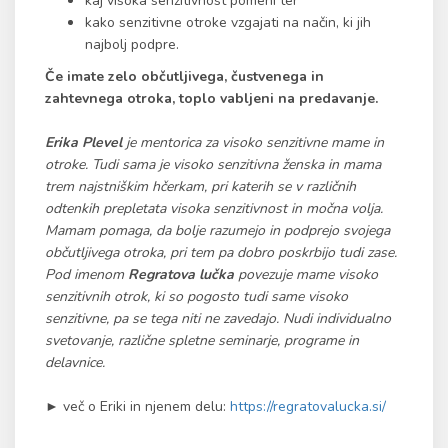
kaj visoka senzitivnost pomeni ter
kako senzitivne otroke vzgajati na način, ki jih
najbolj podpre.
Če imate zelo občutljivega, čustvenega in
zahtevnega otroka, toplo vabljeni na predavanje.
Erika Plevel
je mentorica za visoko senzitivne mame in
otroke. Tudi sama je visoko senzitivna ženska in mama
trem najstniškim hčerkam, pri katerih se v različnih
odtenkih prepletata visoka senzitivnost in močna volja.
Mamam pomaga, da bolje razumejo in podprejo svojega
občutljivega otroka, pri tem pa dobro poskrbijo tudi zase.
Pod imenom
Regratova lučka
povezuje mame visoko
senzitivnih otrok, ki so pogosto tudi same visoko
senzitivne, pa se tega niti ne zavedajo. Nudi individualno
svetovanje, različne spletne seminarje, programe in
delavnice.
► več o Eriki in njenem delu:
https://regratovalucka.si/