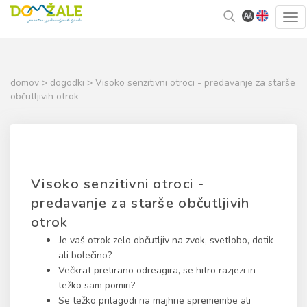
Skoči
Kazalo
Tog
na
strani
navi
vsebino
domov
>
dogodki
> Visoko senzitivni otroci - predavanje za starše
občutljivih otrok
Visoko senzitivni otroci -
predavanje za starše občutljivih
otrok
J
e vaš otrok zelo občutljiv na zvok, svetlobo, dotik
ali bolečino?
Večkrat pretirano odreagira, se hitro razjezi in
težko sam pomiri?
Se težko prilagodi na majhne spremembe ali