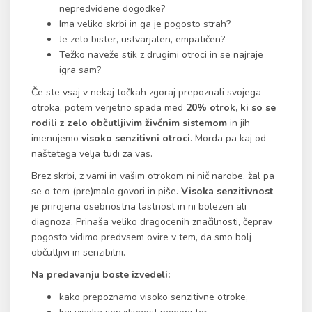
nepredvidene dogodke?
Ima veliko skrbi in ga je pogosto strah?
Je zelo bister, ustvarjalen, empatičen?
Težko naveže stik z drugimi otroci in se najraje
igra sam?
Če ste vsaj v nekaj točkah zgoraj prepoznali svojega
otroka, potem verjetno spada med
20% otrok, ki so se
rodili z zelo občutljivim živčnim sistemom
in jih
imenujemo
visoko senzitivni otroci
. Morda pa kaj od
naštetega velja tudi za vas.
Brez skrbi, z vami in vašim otrokom ni nič narobe, žal pa
se o tem (pre)malo govori in piše.
Visoka senzitivnost
je prirojena osebnostna lastnost in ni bolezen ali
diagnoza. Prinaša veliko dragocenih značilnosti, čeprav
pogosto vidimo predvsem ovire v tem, da smo bolj
občutljivi in senzibilni.
Na predavanju boste izvedeli:
kako prepoznamo visoko senzitivne otroke,