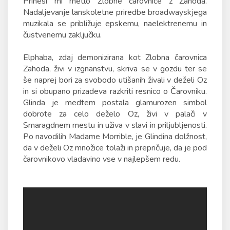
Prinesi mi metlo Zlobne čarovnice z Zahoda.
Nadaljevanje lanskoletne priredbe broadwayskjega
muzikala se približuje epskemu, naelektrenemu in
čustvenemu zaključku.
Elphaba, zdaj demonizirana kot Zlobna čarovnica
Zahoda, živi v izgnanstvu, skriva se v gozdu ter se
še naprej bori za svobodo utišanih živali v deželi Oz
in si obupano prizadeva razkriti resnico o Čarovniku.
Glinda je medtem postala glamurozen simbol
dobrote za celo deželo Oz, živi v palači v
Smaragdnem mestu in uživa v slavi in priljubljenosti.
Po navodilih Madame Morrible, je Glindina dolžnost,
da v deželi Oz množice tolaži in prepričuje, da je pod
čarovnikovo vladavino vse v najlepšem redu.