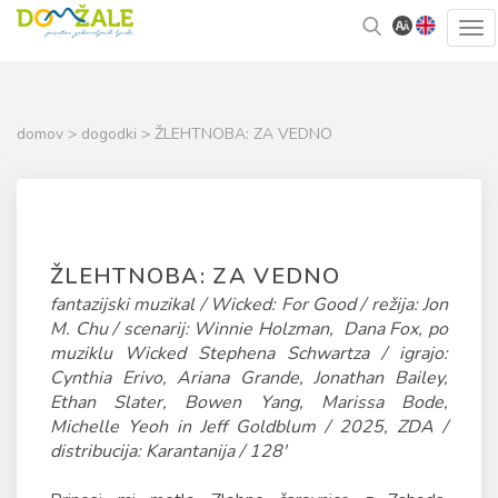
Skoči
Kazalo
Tog
na
strani
navi
vsebino
domov
>
dogodki
> ŽLEHTNOBA: ZA VEDNO
ŽLEHTNOBA: ZA VEDNO
fantazijski muzikal / Wicked: For Good / režija: Jon
M. Chu / scenarij: Winnie Holzman, Dana Fox, po
muziklu Wicked Stephena Schwartza / igrajo:
Cynthia Erivo, Ariana Grande, Jonathan Bailey,
Ethan Slater, Bowen Yang, Marissa Bode,
Michelle Yeoh in Jeff Goldblum / 2025, ZDA /
distribucija: Karantanija / 128'