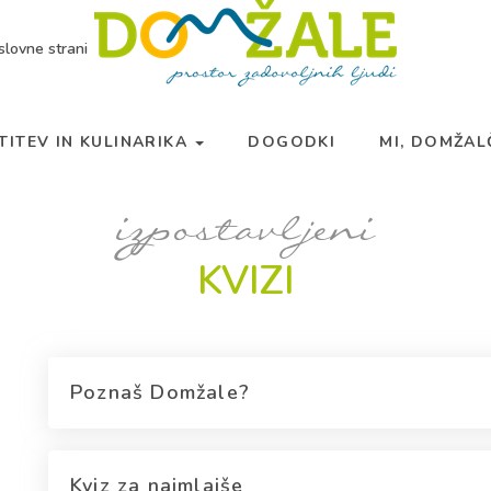
slovne strani
TITEV IN KULINARIKA
DOGODKI
MI, DOMŽA
izpostavljeni
KVIZI
Poznaš Domžale?
Kviz za najmlajše