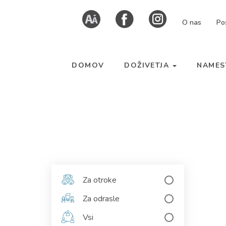
Skoči
Kazalo
O nas
Po
na
strani
vsebino
DOMOV
DOŽIVETJA
NAMES
Za otroke
Za odrasle
Vsi