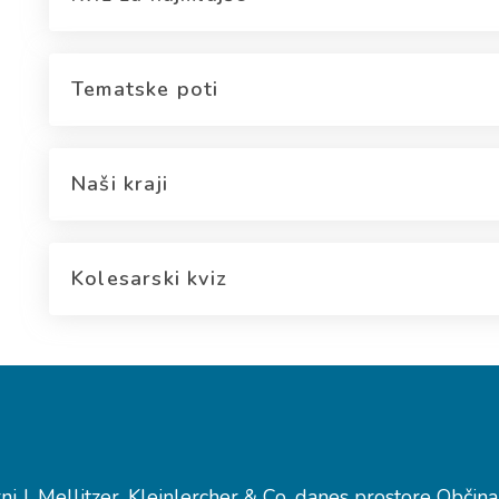
Tematske poti
Naši kraji
Kolesarski kviz
rni J. Mellitzer, Kleinlercher & Co. danes prostore Obči