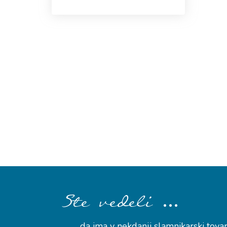
…
Ste vedeli
… da ima v nekdanji slamnikarski tova