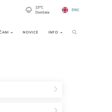
23
°C
ENG
Domžale
LČANI
NOVICE
INFO