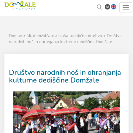
Skoči
Kazalo
Tog
na
strani
navi
vsebino
Domov
>
Mi, domžalčani
>
Naša turistična društva
> Društvo
narodnih noš in ohranjanja kulturne dediščine Domžale
Društvo narodnih noš in ohranjanja
kulturne dediščine Domžale