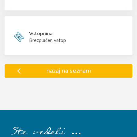
Vstopnina
Brezplačen vstop
nazaj na seznam
…
Ste vedeli