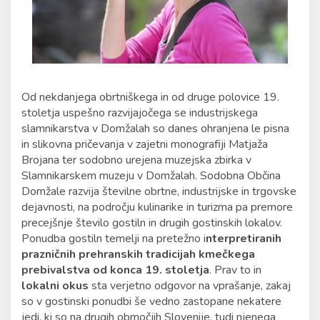
Od nekdanjega obrtniškega in od druge polovice 19.
stoletja uspešno razvijajočega se industrijskega
slamnikarstva v Domžalah so danes ohranjena le pisna
in slikovna pričevanja v zajetni monografiji Matjaža
Brojana ter sodobno urejena muzejska zbirka v
Slamnikarskem muzeju v Domžalah. Sodobna Občina
Domžale razvija številne obrtne, industrijske in trgovske
dejavnosti, na področju kulinarike in turizma pa premore
precejšnje število gostiln in drugih gostinskih lokalov.
Ponudba gostiln temelji na pretežno i
nterpretiranih
prazničnih prehranskih tradicijah kmečkega
prebivalstva od konca 19. stoletja
. Prav to in
lokalni okus
sta verjetno odgovor na vprašanje, zakaj
so v gostinski ponudbi še vedno zastopane nekatere
jedi, ki so na drugih območjih Slovenije, tudi njenega