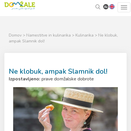
Skoči
Kazalo
Tog
na
strani
navi
vsebino
Domov
>
Namestitve in kulinarika
>
Kulinarika
> Ne klobuk,
ampak Slamnik dol!
Ne klobuk, ampak Slamnik dol!
Izpostavljeno:
prave domžalske dobrote