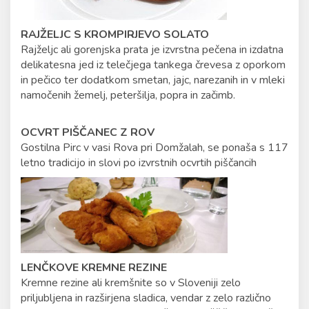
RAJŽELJC S KROMPIRJEVO SOLATO
Rajželjc ali gorenjska prata je izvrstna pečena in izdatna
delikatesna jed iz telečjega tankega črevesa z oporkom
in pečico ter dodatkom smetan, jajc, narezanih in v mleki
namočenih žemelj, peteršilja, popra in začimb.
OCVRT PIŠČANEC Z ROV
Gostilna Pirc v vasi Rova pri Domžalah, se ponaša s 117
letno tradicijo in slovi po izvrstnih ocvrtih piščancih
LENČKOVE KREMNE REZINE
Kremne rezine ali kremšnite so v Sloveniji zelo
priljubljena in razširjena sladica, vendar z zelo različno