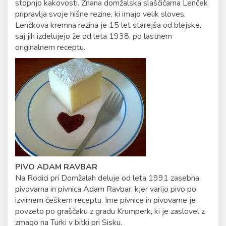
stopnjo kakovosti. Znana domžalska slaščičarna Lenček
pripravlja svoje hišne rezine, ki imajo velik sloves.
Lenčkova kremna rezina je 15 let starejša od blejske,
saj jih izdelujejo že od leta 1938, po lastnem
originalnem receptu.
PIVO ADAM RAVBAR
Na Rodici pri Domžalah deluje od leta 1991 zasebna
pivovarna in pivnica Adam Ravbar, kjer varijo pivo po
izvirnem češkem receptu. Ime pivnice in pivovarne je
povzeto po graščaku z gradu Krumperk, ki je zaslovel z
zmago na Turki v bitki pri Sisku.