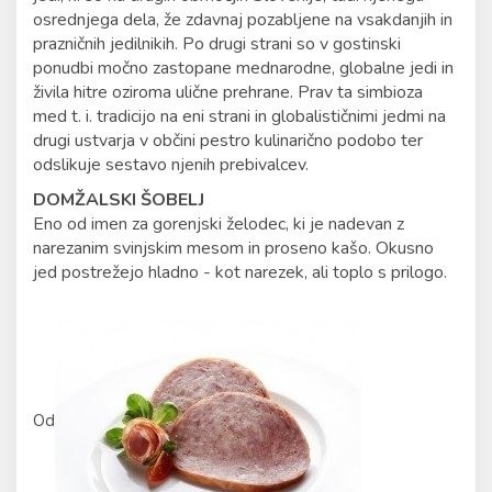
osrednjega dela, že zdavnaj pozabljene na vsakdanjih in
prazničnih jedilnikih. Po drugi strani so v gostinski
ponudbi močno zastopane mednarodne, globalne jedi in
živila hitre oziroma ulične prehrane. Prav ta simbioza
med t. i. tradicijo na eni strani in globalističnimi jedmi na
drugi ustvarja v občini pestro kulinarično podobo ter
odslikuje sestavo njenih prebivalcev.
DOMŽALSKI ŠOBELJ
Eno od imen za gorenjski želodec, ki je nadevan z
narezanim svinjskim mesom in proseno kašo. Okusno
jed postrežejo hladno - kot narezek, ali toplo s prilogo.
Od