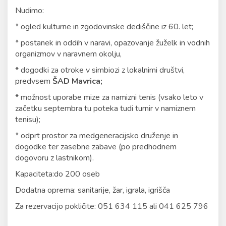
Nudimo:
* ogled kulturne in zgodovinske dediščine iz 60. let;
* postanek in oddih v naravi, opazovanje žuželk in vodnih
organizmov v naravnem okolju,
* dogodki za otroke v simbiozi z lokalnimi društvi,
predvsem
ŠAD Mavrica;
* možnost uporabe mize za namizni tenis (vsako leto v
začetku septembra tu poteka tudi turnir v namiznem
tenisu);
* odprt prostor za medgeneracijsko druženje in
dogodke ter zasebne zabave (po predhodnem
dogovoru z lastnikom).
Kapaciteta:do 200 oseb
Dodatna oprema: sanitarije, žar, igrala, igrišča
Za rezervacijo pokličite: 051 634 115 ali 041 625 796