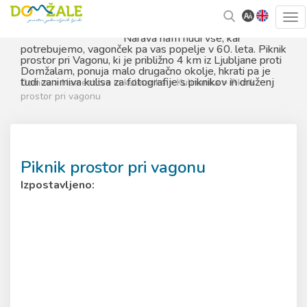
Skoči
Kazalo
Tog
na
strani
navi
vsebino
Narava nam nudi vse, kar
potrebujemo, vagonček pa vas popelje v 60. leta. Piknik
prostor pri Vagonu, ki je približno 4 km iz Ljubljane proti
Domžalam, ponuja malo drugačno okolje, hkrati pa je
tudi zanimiva kulisa za fotografije s piknikov in druženj
Domov
>
Namestitve in kulinarika
>
Kulinarika
> Piknik
prostor pri vagonu
Piknik prostor pri vagonu
Izpostavljeno: