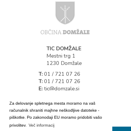
TIC DOMŽALE
Mestni trg 1
1230 Domžale
T:
01 / 721 07 26
T:
01 / 721 07 26
E:
tic@domzale.si
Za delovanje spletnega mesta moramo na vaš
računalnik shraniti majhne neškodljive datoteke -
piškotke. Po zakonodaji EU moramo pridobiti vašo
privolitev.
Več informacij