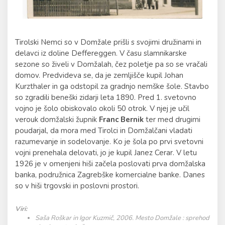
Tirolski Nemci so v Domžale prišli s svojimi družinami in
delavci iz doline Deffereggen. V času slamnikarske
sezone so živeli v Domžalah, čez poletje pa so se vračali
domov. Predvideva se, da je zemljišče kupil Johan
Kurzthaler in ga odstopil za gradnjo nemške šole. Stavbo
so zgradili beneški zidarji leta 1890. Pred 1. svetovno
vojno je šolo obiskovalo okoli 50 otrok. V njej je učil
verouk domžalski župnik
Franc Bernik
ter med drugimi
poudarjal, da mora med Tirolci in Domžalčani vladati
razumevanje in sodelovanje. Ko je šola po prvi svetovni
vojni prenehala delovati, jo je kupil Janez Cerar. V letu
1926 je v omenjeni hiši začela poslovati prva domžalska
banka, podružnica Zagrebške komercialne banke. Danes
so v hiši trgovski in poslovni prostori.
Viri:
Saša Roškar in Igor Kuzmič, 2006. Mesto Domžale : sprehod