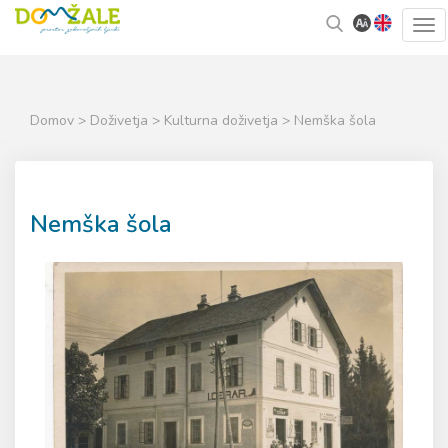
Skoči
Kazalo
Tog
na
strani
navi
vsebino
Domov
>
Doživetja
>
Kulturna doživetja
> Nemška šola
Nemška šola