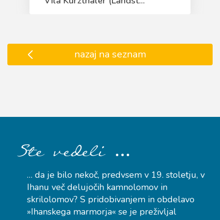
Vila Kürzthaler (Landst...
nazaj na seznam
…
Ste vedeli
… da je bilo nekoč, predvsem v 19. stoletju, v
Ihanu več delujočih kamnolomov in
skrilolomov? S pridobivanjem in obdelavo
»Ihanskega marmorja« se je preživljal