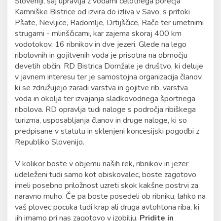
Sloveniji, saj upravlja z vodami celotnega porečja
Kamniške Bistrice od izvira do izliva v Savo, s pritoki
Pšate, Nevljice, Radomlje, Drtijščice, Rače ter umetnimi
strugami - mlinščicami, kar zajema skoraj 400 km
vodotokov, 16 ribnikov in dve jezeri. Glede na lego
ribolovnih in gojitvenih voda je prisotna na območju
devetih občin. RD Bistrica Domžale je društvo, ki deluje
v javnem interesu ter je samostojna organizacija članov,
ki se združujejo zaradi varstva in gojitve rib, varstva
voda in okolja ter izvajanja sladkovodnega športnega
ribolova. RD opravlja tudi naloge s področja ribiškega
turizma, usposabljanja članov in druge naloge, ki so
predpisane v statutu in sklenjeni koncesijski pogodbi z
Republiko Slovenijo.
V kolikor boste v objemu naših rek, ribnikov in jezer
udeleženi tudi samo kot obiskovalec, boste zagotovo
imeli posebno priložnost uzreti skok kakšne postrvi za
naravno muho. Če pa boste posedeli ob ribniku, lahko na
vaš plovec pocuka tudi krap ali druga avtohtona riba, ki
jih imamo pri nas zagotovo v izobilju.
Pridite in