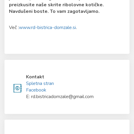
preizkusite naše skrite ribolovne kotičke.
Navdušeni boste. To vam zagotavljamo.
Več :
www.rd-bistrica-domzale.si
.
Kontakt
Spletna stran
Facebook
E: rd.bistricadomzale@gmail.com