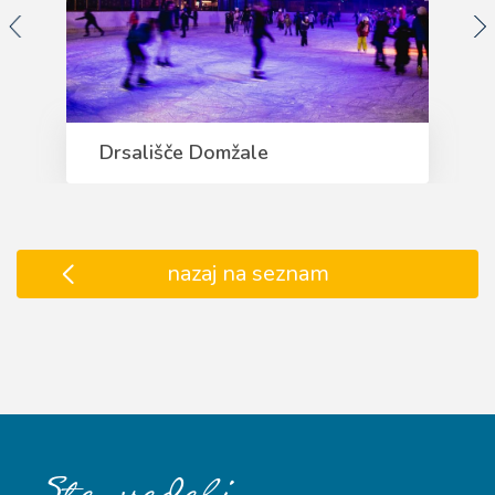
Drsališče Domžale
nazaj na seznam
…
Ste vedeli