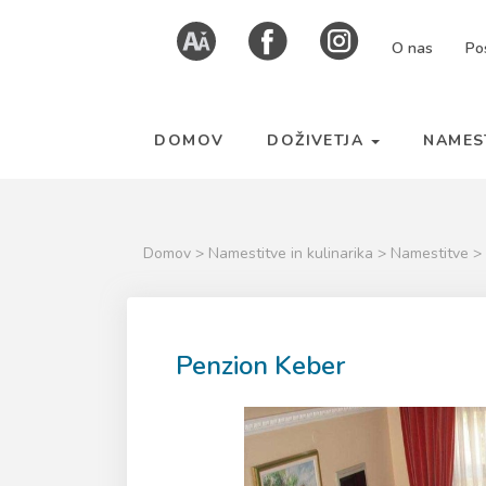
Skoči
Kazalo
O nas
Po
na
strani
vsebino
DOMOV
DOŽIVETJA
NAMES
Domov
>
Namestitve in kulinarika
>
Namestitve
>
Penzion Keber