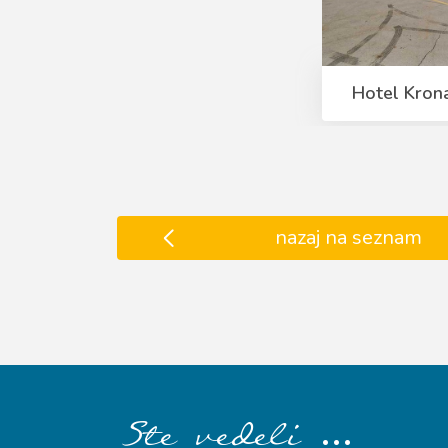
Hotel Kron
nazaj na seznam
…
Ste vedeli