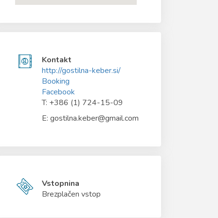
Kontakt
http://gostilna-keber.si/
Booking
Facebook
T: +386 (1) 724-15-09
E: gostilna.keber@gmail.com
Vstopnina
Brezplačen vstop