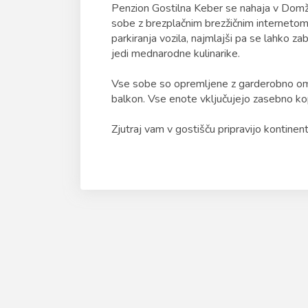
Penzion Gostilna Keber se nahaja v Domža
sobe z brezplačnim brezžičnim internetom.
parkiranja vozila, najmlajši pa se lahko za
jedi mednarodne kulinarike.
Vse sobe so opremljene z garderobno omar
balkon. Vse enote vključujejo zasebno kop
Zjutraj vam v gostišču pripravijo kontinenta