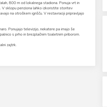
lah, 800 m od lokalnega stadiona. Ponuja vrt in
 V sklopu penziona lahko izkoristite storitev
bavajo na otroškem igrišču. V restavraciji pripravljajo
o. Ponujajo televizijo, nekatere pa imajo še
alnico s prho in brezplačnim toaletnim priborom.
lni zajtrk.