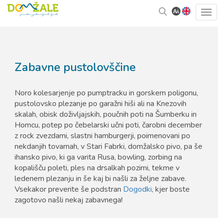
Skoči
Kazalo
Tog
na
strani
navi
vsebino
Zabavne pustolovščine
Noro kolesarjenje po pumptracku in gorskem poligonu,
pustolovsko plezanje po garažni hiši ali na Knezovih
skalah, obisk doživljajskih, poučnih poti na Šumberku in
Homcu, potep po čebelarski učni poti, čarobni december
z rock zvezdami, slastni hamburgerji, poimenovani po
nekdanjih tovarnah, v Stari Fabrki, domžalsko pivo, pa še
ihansko pivo, ki ga varita Rusa, bowling, zorbing na
kopališču poleti, ples na drsalkah pozimi, tekme v
ledenem plezanju in še kaj bi našli za željne zabave.
Vsekakor preverite še podstran
Dogodki
, kjer boste
zagotovo našli nekaj zabavnega!