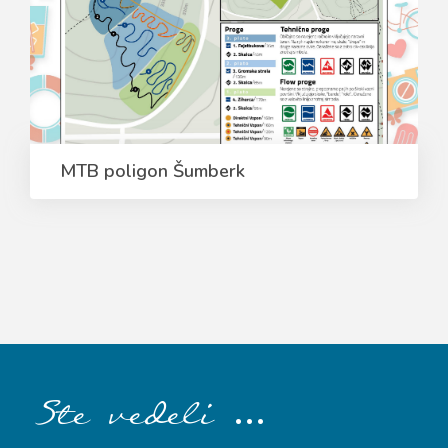
MTB poligon Šumberk
…
Ste vedeli