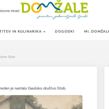
slovne strani
TITEV IN KULINARIKA
DOGODKI
MI, DOMŽA
i dom Stob
preden je nastalo Gasilsko društvo Stob.