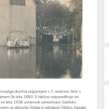
 svojega društva razporejeni v 3. rezervno četo v
enem že leta 1880. S takšno razporeditvijo se
ka so leta 1906 ustanovili samostojno Gasilsko
redvsem za območje Stoba in nekdanjo Občino Depala