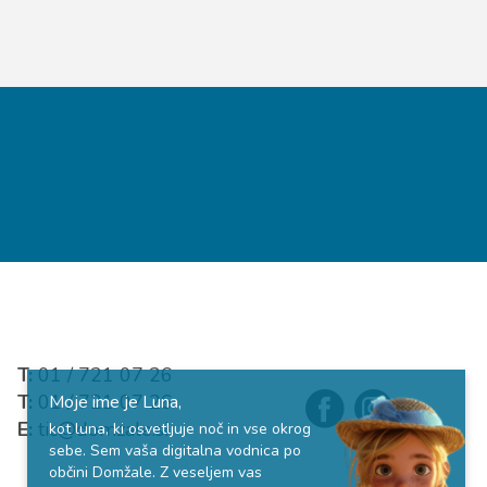
T:
01 / 721 07 26
T:
01 / 721 07 26
Moje ime je Luna,
E:
tic@domzale.si
kot luna, ki osvetljuje noč in vse okrog
sebe. Sem vaša digitalna vodnica po
občini Domžale. Z veseljem vas