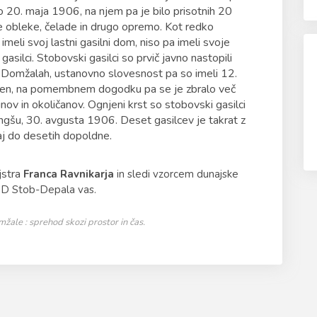
o 20. maja 1906, na njem pa je bilo prisotnih 20
ove obleke, čelade in drugo opremo. Kot redko
eli svoj lastni gasilni dom, niso pa imeli svoje
gasilci. Stobovski gasilci so prvič javno nastopili
v Domžalah, ustanovno slovesnost pa so imeli 12.
ašen, na pomembnem dogodku pa se je zbralo več
ov in okoličanov. Ognjeni krst so stobovski gasilci
ngšu, 30. avgusta 1906. Deset gasilcev je takrat z
raj do desetih dopoldne.
jstra
Franca Ravnikarja
in sledi vzorcem dunajske
GD Stob-Depala vas.
ale : sprehod skozi prostor in čas.