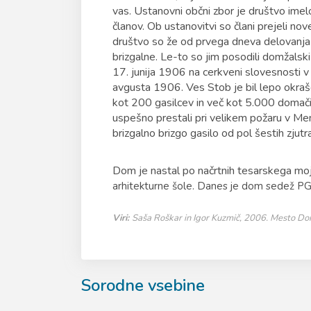
vas. Ustanovni občni zbor je društvo imel
članov. Ob ustanovitvi so člani prejeli n
društvo so že od prvega dneva delovanja im
brizgalne. Le-to so jim posodili domžalski 
17. junija 1906 na cerkveni slovesnosti 
avgusta 1906. Ves Stob je bil lepo okr
kot 200 gasilcev in več kot 5.000 domačin
uspešno prestali pri velikem požaru v Me
brizgalno brizgo gasilo od pol šestih zjut
Dom je nastal po načrtnih tesarskega mo
arhitekturne šole. Danes je dom sedež P
Viri:
Saša Roškar in Igor Kuzmič, 2006. Mesto Domž
Sorodne vsebine