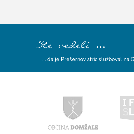
…
Ste vedeli
… da je Prešernov stric služboval na