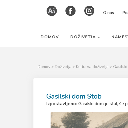
Skoči
Kazalo
O nas
Po
na
strani
vsebino
DOMOV
DOŽIVETJA
NAMES
Domov
>
Doživetja
>
Kulturna doživetja
> Gasilsk
Gasilski dom Stob
Izpostavljeno:
Gasilski dom je stal, še 