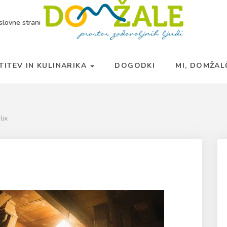
slovne strani
TITEV IN KULINARIKA
DOGODKI
MI, DOMŽA
lix