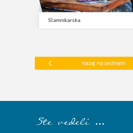
Slamnikarska
nazaj na seznam
…
Ste vedeli