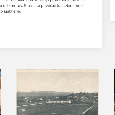
e in še do danes pa so svojo proizvodnjo povečali z
ujejo od kmetov. S tem so povečali tudi izbiro med
priljubljene.