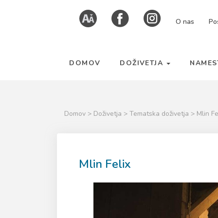
Skoči
Kazalo
O nas
Po
na
strani
vsebino
DOMOV
DOŽIVETJA
NAMES
Domov
>
Doživetja
>
Tematska doživetja
> Mlin Fe
Mlin Felix