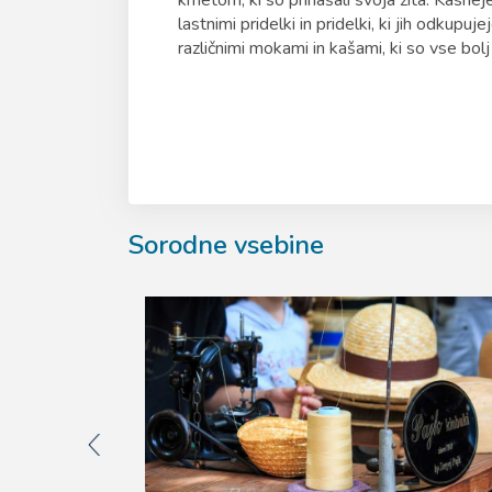
kmetom, ki so prinašali svoja žita. Kasnej
lastnimi pridelki in pridelki, ki jih odkup
različnimi mokami in kašami, ki so vse bolj 
Sorodne vsebine