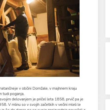
, natančneje v občini Domžale, v majhnem kraju
n tudi poganja.
svojim delovanjem je pričel leta 1858, prvič pa je
1958. V mlinu so v svojih začetkih v večini mleli le