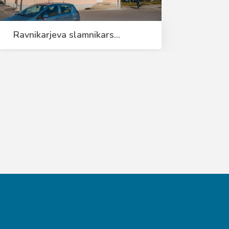
Ravnikarjeva slamnikars...
Vreča