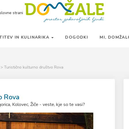
slovne strani
TITEV IN KULINARIKA
DOGODKI
MI, DOMŽA
a
> Turistično kulturno društvo Rova
vo Rova
orica, Kolovec, Žiče - veste, kje so te vasi?