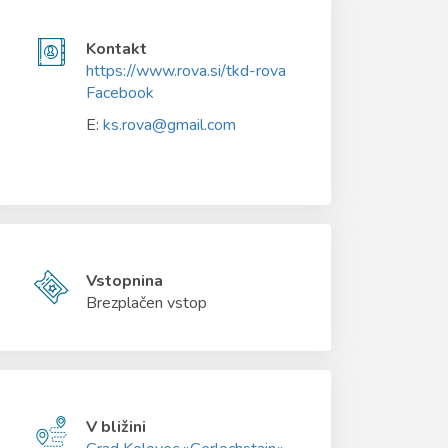
Kontakt
https://www.rova.si/tkd-rova
Facebook
E:
ks.rova@gmail.com
Vstopnina
Brezplačen vstop
V bližini