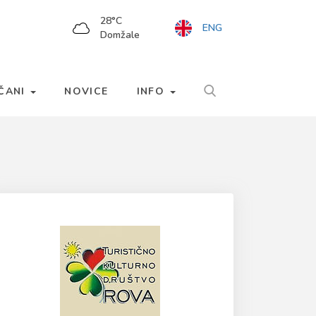
28
°C
ENG
Domžale
LČANI
NOVICE
INFO