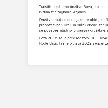
T
uristično kulturno društvo Rova je bilo 
in trinajstih zagnanih krajanov.
Društvo obuja in ohranja stare običaje, ož
prepoznavne v kraju in bližnji okolici, ter 
še posebej mladino, organizira družabne, š
Leta 2018 se je predsedstvo TKD Rova z
Rode Uršič, ki ji je bil leta 2022 zaupan 