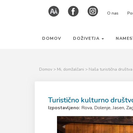
Skoči
Kazalo
O nas
Po
na
strani
vsebino
DOMOV
DOŽIVETJA
NAMES
Domov
>
Mi, domžalčani
>
Naša turistična društv
Turistično kulturno društ
Izpostavljeno:
Rova, Dolenje, Jasen, Zag