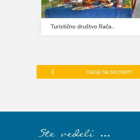
Turistično društvo Rača...
nazaj na seznam
…
Ste vedeli