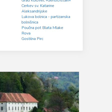
Grad Kolovec »Gerlochstain«
Cerkev sv. Katarine
Aleksandrijske
Lukova bolnica - partizanska
bolnišnica
Poučna pot Blata Mlake
Rova
Gostilna Pirc