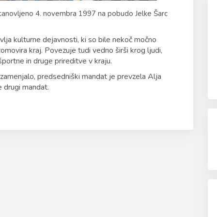
ustanovljeno 4. novembra 1997 na pobudo Jelke Šarc
ivlja kulturne dejavnosti, ki so bile nekoč močno
promovira kraj. Povezuje tudi vedno širši krog ljudi,
portne in druge prireditve v kraju.
amenjalo, predsedniški mandat je prevzela Alja
že drugi mandat.