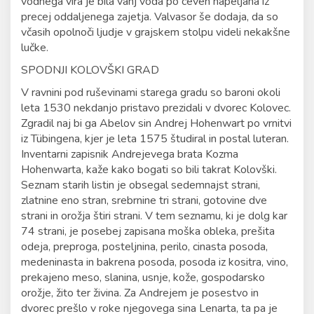
vodnega vira je bila vanj voda po ceveh napeljana iz
precej oddaljenega zajetja. Valvasor še dodaja, da so
včasih opolnoči ljudje v grajskem stolpu videli nekakšne
lučke.
SPODNJI KOLOVŠKI GRAD
V ravnini pod ruševinami starega gradu so baroni okoli
leta 1530 nekdanjo pristavo prezidali v dvorec Kolovec.
Zgradil naj bi ga Abelov sin Andrej Hohenwart po vrnitvi
iz Tübingena, kjer je leta 1575 študiral in postal luteran.
Inventarni zapisnik Andrejevega brata Kozma
Hohenwarta, kaže kako bogati so bili takrat Kolovški.
Seznam starih listin je obsegal sedemnajst strani,
zlatnine eno stran, srebrnine tri strani, gotovine dve
strani in orožja štiri strani. V tem seznamu, ki je dolg kar
74 strani, je posebej zapisana moška obleka, prešita
odeja, preproga, posteljnina, perilo, cinasta posoda,
medeninasta in bakrena posoda, posoda iz kositra, vino,
prekajeno meso, slanina, usnje, kože, gospodarsko
orožje, žito ter živina. Za Andrejem je posestvo in
dvorec prešlo v roke njegovega sina Lenarta, ta pa je