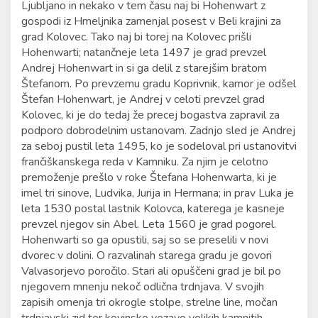
Ljubljano in nekako v tem času naj bi Hohenwart z
gospodi iz Hmeljnika zamenjal posest v Beli krajini za
grad Kolovec. Tako naj bi torej na Kolovec prišli
Hohenwarti; natančneje leta 1497 je grad prevzel
Andrej Hohenwart in si ga delil z starejšim bratom
Štefanom. Po prevzemu gradu Koprivnik, kamor je odšel
Štefan Hohenwart, je Andrej v celoti prevzel grad
Kolovec, ki je do tedaj že precej bogastva zapravil za
podporo dobrodelnim ustanovam. Zadnjo sled je Andrej
za seboj pustil leta 1495, ko je sodeloval pri ustanovitvi
frančiškanskega reda v Kamniku. Za njim je celotno
premoženje prešlo v roke Štefana Hohenwarta, ki je
imel tri sinove, Ludvika, Jurija in Hermana; in prav Luka je
leta 1530 postal lastnik Kolovca, katerega je kasneje
prevzel njegov sin Abel. Leta 1560 je grad pogorel.
Hohenwarti so ga opustili, saj so se preselili v novi
dvorec v dolini. O razvalinah starega gradu je govori
Valvasorjevo poročilo. Stari ali opuščeni grad je bil po
njegovem mnenju nekoč odlična trdnjava. V svojih
zapisih omenja tri okrogle stolpe, strelne line, močan
trdnjavski zid ter kovinsko vezavo velikih kamnitih