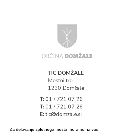
TIC DOMŽALE
Mestni trg 1
1230 Domžale
T:
01 / 721 07 26
T:
01 / 721 07 26
E:
tic@domzale.si
Za delovanje spletnega mesta moramo na vaš