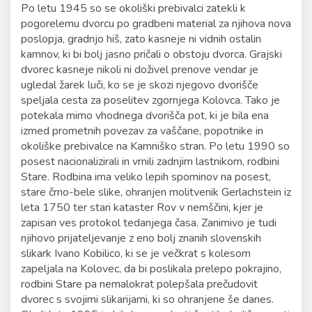
Po letu 1945 so se okoliški prebivalci zatekli k
pogorelemu dvorcu po gradbeni material za njihova nova
poslopja, gradnjo hiš, zato kasneje ni vidnih ostalin
kamnov, ki bi bolj jasno pričali o obstoju dvorca. Grajski
dvorec kasneje nikoli ni doživel prenove vendar je
ugledal žarek luči, ko se je skozi njegovo dvorišče
speljala cesta za poselitev zgornjega Kolovca. Tako je
potekala mimo vhodnega dvorišča pot, ki je bila ena
izmed prometnih povezav za vaščane, popotnike in
okoliške prebivalce na Kamniško stran. Po letu 1990 so
posest nacionalizirali in vrnili zadnjim lastnikom, rodbini
Stare. Rodbina ima veliko lepih spominov na posest,
stare črno-bele slike, ohranjen molitvenik Gerlachstein iz
leta 1750 ter stari kataster Rov v nemščini, kjer je
zapisan ves protokol tedanjega časa. Zanimivo je tudi
njihovo prijateljevanje z eno bolj znanih slovenskih
slikark Ivano Kobilico, ki se je večkrat s kolesom
zapeljala na Kolovec, da bi poslikala prelepo pokrajino,
rodbini Stare pa nemalokrat polepšala prečudovit
dvorec s svojimi slikarijami, ki so ohranjene še danes.