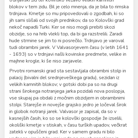
blokov v tem zidu. Bil je celo mnenja, da je bila to rimska
trdnjava. Kmetje so mu pripovedovali o zgodbah, ki so
jih sami slišali od svojih prednikov, da so Kolovški grad
nekoč napadli Turki. Ker se niso mogli prebiti skozi
obzidje, so na hrib vlekli top, da bi ga razstrelili. Zaradi
hude strmine se jim to ni posrečilo. Trdnjavo je varoval
tudi obrambni jarek. V Valvasorjevem času (v letih 1641
- 1693) so v trdnjavi našli kovinske predmete, velike in
majhne krogle, ki še niso zarjavele.
Prvotni romanski grad sta sestavljala obrambni stolp in
palacij (bivalni del srednjeveškega gradu), sezidan iz
velikih kamnitih blokov; v gotski dobi pa so na drugi
strani širokega notranjega jarka pozidali nova poslopja,
vse skupaj pa obdali z močnim obzidjem in obrambnimi
stolpi. Starejše in novejše grajsko jedro je ločeval širok
in globok notranji jarek. Valvasor je zapisal, da so v
kasnejših časih, ko so se kolovški gospodje že izselili,
okoliški kmetje v stiskah, v času turških upadov, večkrat
zatekli v opuščeni grad. Ker v samem gradu ni bilo