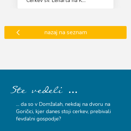
Cerkev sv. Lenarta na K...
nazaj na seznam
…
Ste vedeli
… da so v Domžalah, nekdaj na dvoru na
Goričici, kjer danes stoji cerkev, prebivali
fevdalni gospodje?