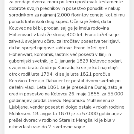
za prodajo dvorca, mora pri tem upoštevati testamente
dobrote svojih prednikov in posestvo ponuditi v nakup
sorodnikom za najmanj 2.000 florintov ceneje, kot bi mu
ponudil katerikoli drug kupec. Oče si je želel, da bi
Kolovec ne bi bil prodan, saj ga je imela rodovina
Hohenwart v lasti že skoraj 400 let. Franc Jožef se je
zahvalil svojemu očetu za izročitev posestva ter izjavil,
da bo sprejel njegove zahteve. Franc Jožef, grof
Hohenwart, komornik, lastnik več posesti v Iliriji in
gubernijski svetnik, je 1. januarja 1829 Kolovec podaril
svojemu bratu Andreju Konradu, ki se je kot najmlajši
otrok rodil leta 1794, ki se je leta 1821 poročil s
Korošico Terezijo Dahauer ter postal dvorni svetnik pri
deželni vladi. Leta 1861 se je preselil na Dunaj, zato je
grad in posestvo na Kolovcu 26. maja 1855, za 55.000
goldinarjev, prodal Janezu Nepomuku Mühleisenu iz
Ljubljane, vendar posest ni dolgo ostala v rokah rodbine
Mühleisen. 18. avgusta 1870 je za 57.000 goldinarjev
prešel dvorec v rodbino Stare iz Mengša, ki je bila v
njihovi lasti vse do 2. svetovne vojne.