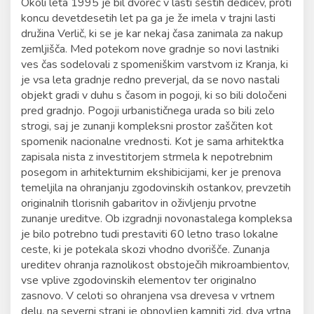
Okoli leta 1995 je bil dvorec v lasti šestih dedičev, proti
koncu devetdesetih let pa ga je že imela v trajni lasti
družina Verlič, ki se je kar nekaj časa zanimala za nakup
zemljišča. Med potekom nove gradnje so novi lastniki
ves čas sodelovali z spomeniškim varstvom iz Kranja, ki
je vsa leta gradnje redno preverjal, da se novo nastali
objekt gradi v duhu s časom in pogoji, ki so bili določeni
pred gradnjo. Pogoji urbanističnega urada so bili zelo
strogi, saj je zunanji kompleksni prostor zaščiten kot
spomenik nacionalne vrednosti. Kot je sama arhitektka
zapisala nista z investitorjem strmela k nepotrebnim
posegom in arhitekturnim ekshibicijami, ker je prenova
temeljila na ohranjanju zgodovinskih ostankov, prevzetih
originalnih tlorisnih gabaritov in oživljenju prvotne
zunanje ureditve. Ob izgradnji novonastalega kompleksa
je bilo potrebno tudi prestaviti 60 letno traso lokalne
ceste, ki je potekala skozi vhodno dvorišče. Zunanja
ureditev ohranja raznolikost obstoječih mikroambientov,
vse vplive zgodovinskih elementov ter originalno
zasnovo. V celoti so ohranjena vsa drevesa v vrtnem
delu, na severni strani je obnovljen kamniti zid, dva vrtna