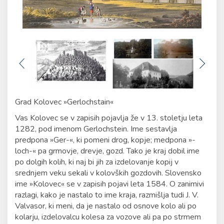
Grad Kolovec »Gerlochstain«
Vas Kolovec se v zapisih pojavlja že v 13. stoletju leta
1282, pod imenom Gerlochstein. Ime sestavlja
predpona »Ger-«, ki pomeni drog, kopje; medpona »-
loch-« pa grmovje, drevje, gozd. Tako je kraj dobil ime
po dolgih kolih, ki naj bi jih za izdelovanje kopij v
srednjem veku sekali v kolovških gozdovih. Slovensko
ime »Kolovec« se v zapisih pojavi leta 1584. O zanimivi
razlagi, kako je nastalo to ime kraja, razmišlja tudi J. V.
Valvasor, ki meni, da je nastalo od osnove kolo ali po
kolarju, izdelovalcu kolesa za vozove ali pa po strmem