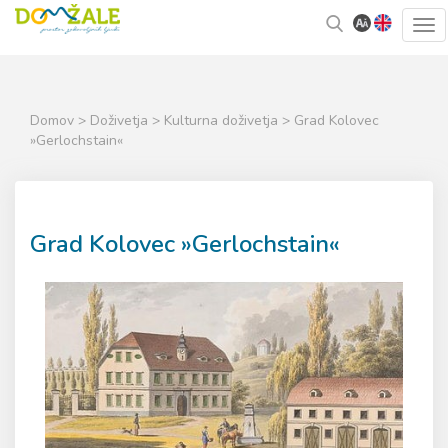
Skoči
Kazalo
Tog
na
strani
navi
vsebino
Domov
>
Doživetja
>
Kulturna doživetja
> Grad Kolovec
»Gerlochstain«
Grad Kolovec »Gerlochstain«