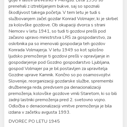
prenehali z iztrebljanjem bukve, saj so spoznali
škodljivost takega početja. V tem letu je tudi s
službovanjem začel gozdar Konrad Volmajer, ki je skrbel
za kolovške gozdove. Ob okupaciji dvorca s strani
Nemcev v letu 1941, so tudi ti gozdovi prešli pod
začasno upravo ministrstva LRS za gospodarstvo, za
oskrbnika pa so imenovali gospodarja teh gozdov
Konrada Volmajerja. V letu 1949 so kot splošno
ljudsko premoženje ti gozdovi prešli v opravljanje in
gospodarjenje pod Gozdno gospodarstvo Ljubljana,
gospod Volmajer pa je bil postavljen za upravitelja
Gozdne uprave Kamnik. Končno so po osamosvojitvi
Slovenije, reorganizaciji gozdarske službe, spremembi
družbenega reda, predvsem pa denacionalizaciji
premoženja, kolovške gozdove vrnili Staretom, ki so bili
zadnji lastniki premoženja pred 2. svetovno vojno.
Odločba o denacionalizaciji vrnitve premoženja je bila
izdana v začetku avgusta 1993.
DVOREC PO LETU 1945