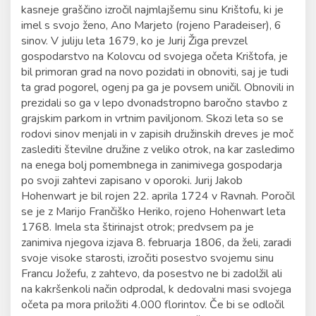
kasneje graščino izročil najmlajšemu sinu Krištofu, ki je
imel s svojo ženo, Ano Marjeto (rojeno Paradeiser), 6
sinov. V juliju leta 1679, ko je Jurij Žiga prevzel
gospodarstvo na Kolovcu od svojega očeta Krištofa, je
bil primoran grad na novo pozidati in obnoviti, saj je tudi
ta grad pogorel, ogenj pa ga je povsem uničil. Obnovili in
prezidali so ga v lepo dvonadstropno baročno stavbo z
grajskim parkom in vrtnim paviljonom. Skozi leta so se
rodovi sinov menjali in v zapisih družinskih dreves je moč
zaslediti številne družine z veliko otrok, na kar zasledimo
na enega bolj pomembnega in zanimivega gospodarja
po svoji zahtevi zapisano v oporoki. Jurij Jakob
Hohenwart je bil rojen 22. aprila 1724 v Ravnah. Poročil
se je z Marijo Frančiško Heriko, rojeno Hohenwart leta
1768. Imela sta štirinajst otrok; predvsem pa je
zanimiva njegova izjava 8. februarja 1806, da želi, zaradi
svoje visoke starosti, izročiti posestvo svojemu sinu
Francu Jožefu, z zahtevo, da posestvo ne bi zadolžil ali
na kakršenkoli način odprodal, k dedovalni masi svojega
očeta pa mora priložiti 4.000 florintov. Če bi se odločil