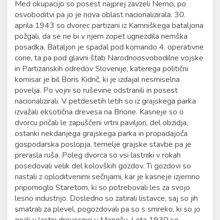
Med okupacijo so posest najprej zavzeli Nemci, po
osvoboditvi pa jo je nova oblast nacionalizirala. 30.
aprila 1943 so dvorec partizani iz Kamniškega bataljona
požgali, da se ne bi v njem zopet ugnezdila nemška
posadka. Bataljon je spadal pod komando 4. operativne
cone, ta pa pod glavni štab Narodnoosvobodilne vojske
in Partizanskih odredov Slovenije, katerega politični
komisar je bil Boris Kidrič, ki je izdajal nesmiselna
povelja. Po vojni so ruševine odstranili in posest
nacionalizirali. V petdesetih letih so iz grajskega parka
izvažali eksotična drevesa na Brione. Kasneje so o
dvorcu pričali le zapuščeni vrtni paviljon, del obzidja,
ostanki nekdanjega grajskega parka in propadajoča
gospodarska poslopja, temelje grajske stavbe pa je
prerasla ruša. Poleg dvorca so vsi lastniki v rokah
posedovali velik del kolovških gozdov. Ti gozdovi so
nastali z oploditvenimi sečnjami, kar je kasneje izjemno
pripomoglo Staretom, ki so potrebovali les za svojo
lesno industrijo. Dosledno so zatirali listavce, saj so jih
smatrali za plevel, pogozdovali pa so s smreko, ki so jo
gojili v lastni drevesnici v Mengšu. Leta 1930 so