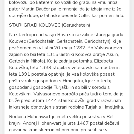
kolovozu, po katerem so vozili do gradu na vrhu hriba;
pater Martin Baučer pa je mnenja, da je izhaja ime iz še
starejše dobe, iz latinske besede Collis, kar pomeni hrib.
STARI GRAD KOLOVEC (Gerlachstein)
Na stari kopi nad vasjo Rova so razvaline starega gradu
Kolovec (Gerlochstein, Gerlachstein, Gerlochstyn), ki je
prvič omenjen v listini 20. maja 1282. Po Valvasorjevih
zapisih so bili leta 1315 lastniki Kolovca bratje Asuin,
Gerloch in Nikolaj. Ko je zadnja potomka, Elizabeta
Kolovška, leta 1389 stopila v velesovski samostan in
leta 1391 postala opatinja, je vsa kolovška posest
prišla v roke gospodom s Hmeljnika, kjer so tedaj
gospodarili gospodje Turjaški in so bili v sorodu s
Kolovškimi. Valvasorjevo poročilo priča tudi o tem, da je
bil že pred letom 1444 stari kolovški grad v razvalinah
in kasneje obnovljen s strani rodbine Turjak s Hmeljnika.
Rodbina Hohenwart je imela velika posestva v Beli
krajini. Andrej Hohenwart je leta 1467 postal deželni
glavar na kranjskem in bil primoran preseliti se v