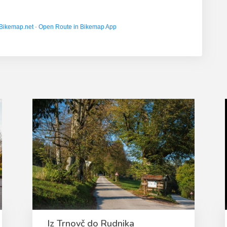
Bikemap.net
-
Open Route in Bikemap App
Iz Trnovč do Rudnika