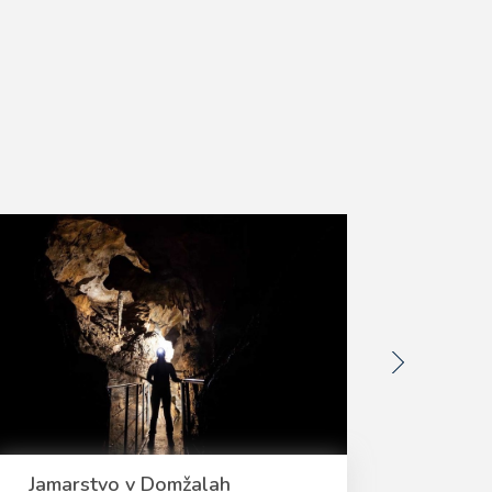
Jamarstvo v Domžalah
Koles