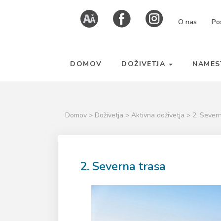
Skoči
Kazalo
O nas
Po
na
strani
vsebino
DOMOV
DOŽIVETJA
NAMES
Domov
>
Doživetja
>
Aktivna doživetja
> 2. Sever
2. Severna trasa