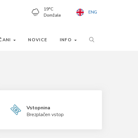
19
°C
ENG
Domžale
LČANI
NOVICE
INFO
Vstopnina
Brezplačen vstop