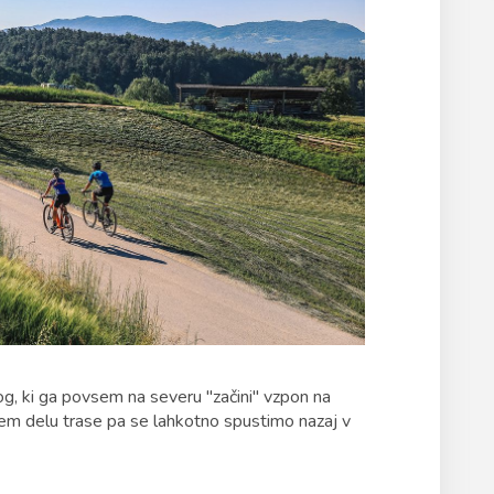
og, ki ga povsem na severu "začini" vzpon na
m delu trase pa se lahkotno spustimo nazaj v