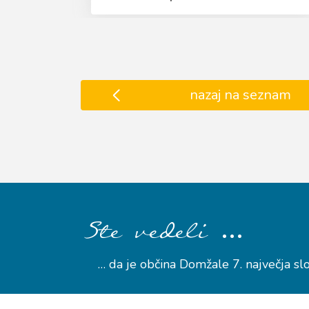
nazaj na seznam
…
Ste vedeli
… da je občina Domžale 7. največja sl