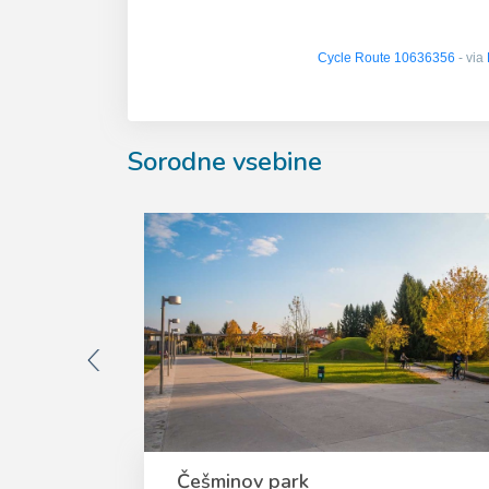
Cycle Route 10636356
- via
Sorodne vsebine
Češminov park