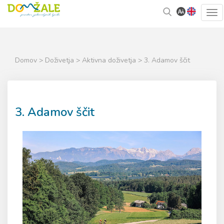
Skoči
Kazalo
Tog
na
strani
navi
vsebino
Domov
>
Doživetja
>
Aktivna doživetja
> 3. Adamov ščit
3. Adamov ščit