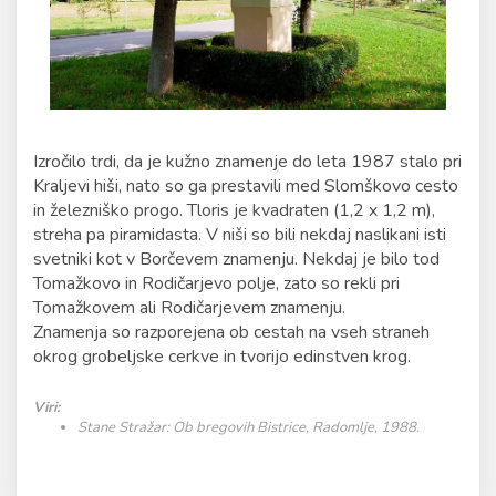
Izročilo trdi, da je kužno znamenje do leta 1987 stalo pri
Kraljevi hiši, nato so ga prestavili med Slomškovo cesto
in železniško progo. Tloris je kvadraten (1,2 x 1,2 m),
streha pa piramidasta. V niši so bili nekdaj naslikani isti
svetniki kot v Borčevem znamenju. Nekdaj je bilo tod
Tomažkovo in Rodičarjevo polje, zato so rekli pri
Tomažkovem ali Rodičarjevem znamenju.
Znamenja so razporejena ob cestah na vseh straneh
okrog grobeljske cerkve in tvorijo edinstven krog.
Viri:
Stane Stražar: Ob bregovih Bistrice, Radomlje, 1988.