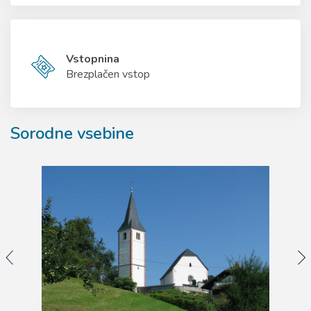
Vstopnina
Brezplačen vstop
Sorodne vsebine