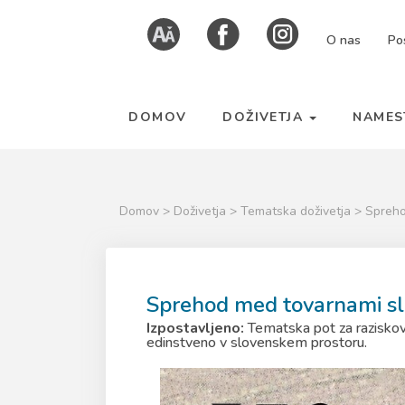
Skoči
Kazalo
O nas
Po
na
strani
vsebino
DOMOV
DOŽIVETJA
NAMES
Domov
>
Doživetja
>
Tematska doživetja
> Spreh
Sprehod med tovarnami s
Izpostavljeno:
Tematska pot za raziskova
edinstveno v slovenskem prostoru.