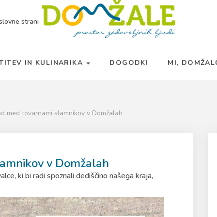
slovne strani
TITEV IN KULINARIKA
DOGODKI
MI, DOMŽA
od med tovarnami slamnikov v Domžalah
lamnikov v Domžalah
lce, ki bi radi spoznali dediščino našega kraja,