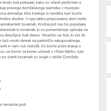
bodo tudi pokazali, kako so včasih pletli kite iz
 nakup pravega domžalskega slamnika v muzejski
va domačija, hiša tradicije in navdiha, kjer boste
tniške družine. V njej lahko prepoznamo dom tistih,
slamnikarskih tovarnah. Krožna pot nas bo popeljala
elavnicah in tovarnah, ki so pomembneje vplivale na
 določljive tudi danes. Verjetno se tisti, ki ste že
e tisti visoki dimnik na parkirišču nakupovalnega
vili in vam vse razložili. Ko boste polni znanja o
v, se bomo za konec ustavili v »Stari fabrki«, kjer
po starih tovarnah oz. krajih v občini Domžale.
b
b
o tematski poti.