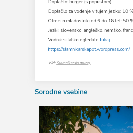
Doplačilo: burger (s popustom)
Doplačilo za vodenje v tujem jeziku: 10 
Otroci in mladostniki od 6 do 18 let: 50
Jeziki: slovensko, angleško, nemško, fran
Vodnik si lahko ogledate
tukaj
.
https://slamnikarskapot.wordpress.com/
Viri:
Slamnikarski muzej.
Sorodne vsebine