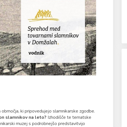
 območja, ki pripovedujejo slamnikarske zgodbe.
jon slamnikov na leto?
Izhodišče te tematske
amnikarski muzej s podrobnejšo predstavitvijo