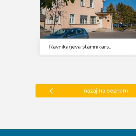
Ravnikarjeva slamnikars...
nazaj na seznam