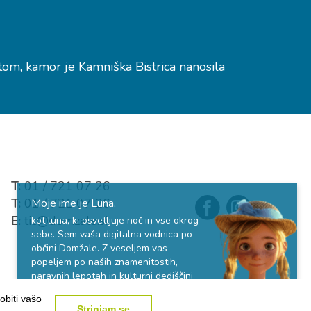
tom, kamor je Kamniška Bistrica nanosila
T:
01 / 721 07 26
T:
01 / 721 07 26
Moje ime je Luna,
E:
tic@domzale.si
kot luna, ki osvetljuje noč in vse okrog
sebe. Sem vaša digitalna vodnica po
občini Domžale. Z veseljem vas
popeljem po naših znamenitostih,
naravnih lepotah in kulturni dediščini
ter vam pokažem pot do naših srčnih
obiti vašo
ljudi.
Strinjam se