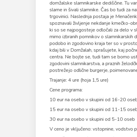
domžalske slamnikarske dediščine. Tu vam 
slame in šivali slamnike. Čas bo tudi za
trgovinici. Naslednja postaja je Menačenko
spoznavali življenje nekdanje kmečko-obr
ki so se najpogosteje odločali za delo v 
mimo izbranih pomnikov o slamnikarskih d
podobo in zgodovino kraja ter so v prostoru
kdaj bili v Domžalah, sprašujete, kaj počn
centra. Ne bojte se, tudi tam se bomo usta
zgodovini slamnikarstva, a praznih želodčko
postrežejo odlične burgerje, poimenovane 
Trajanje: 4 ure (hoja 1,5 ure)
Cene programa:
10 eur na osebo v skupini od 16-20 ose
15 eur na osebo v skupini od 11-15 ose
30 eur na osebo v skupini od 5-10 oseb
V ceno je vključeno: vstopnine, vodstvo p