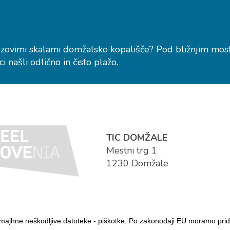
nezovimi skalami domžalsko kopališče? Pod bližnjim mos
i našli odlično in čisto plažo.
TIC DOMŽALE
Mestni trg 1
1230 Domžale
majhne neškodljive datoteke - piškotke. Po zakonodaji EU moramo prid