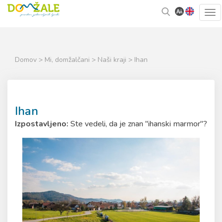
Skoči
Kazalo
Tog
na
strani
navi
vsebino
Domov
>
Mi, domžalčani
>
Naši kraji
> Ihan
Ihan
Izpostavljeno:
Ste vedeli, da je znan "ihanski marmor"?