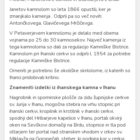
Janetov kamnolom so leta 1866 opustili, ker je
zmanjkalo kamenja . Odprli pa so več novih:
Antončkovega, Glavičevega Mrčičevga.
V Petaverjevem kamnolomu je delalo med obema
vojnama po 25 do 30 kamnosekov. Največ kamenja iz
tega kamnoloma so dali za regulacijo Kamniške Bistrice.
Kamnolom pri Ihanski cerkvi so odprli l. 1954 za potrebe
regulacije Kamniške Bistrice.
Omeniti je potrebno še okoliške skrilolome, iz katerih so
Ihanci pridobivali kritino.
Znameniti izdelki iz ihanskega kamna v Ihanu
Nagrobnik in spominske plošče za zidu župnijske cerkve
sv. Jurija v Ihanu, mogočna stebra na vrhu stopnic pri
ihanski cerkvi, kropilnik in krstilnik v ihanski cerkvi,
spodnji del Hribarjeve kapelice v Ihanu, portali okvirji
oken na Sevškovi domačiji na Brdu, stopnice in tla pod
oltarjem ter portal nad stranskim vhodom v crkev sv.
Miklavža na Goropečah, steber, ki podpira kor v cerkvi