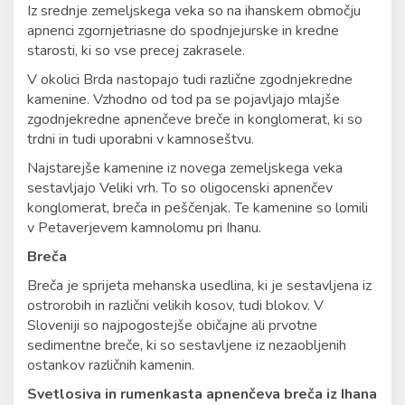
Iz srednje zemeljskega veka so na ihanskem območju
apnenci zgornjetriasne do spodnjejurske in kredne
starosti, ki so vse precej zakrasele.
V okolici Brda nastopajo tudi različne zgodnjekredne
kamenine. Vzhodno od tod pa se pojavljajo mlajše
zgodnjekredne apnenčeve breče in konglomerat, ki so
trdni in tudi uporabni v kamnoseštvu.
Najstarejše kamenine iz novega zemeljskega veka
sestavljajo Veliki vrh. To so oligocenski apnenčev
konglomerat, breča in peščenjak. Te kamenine so lomili
v Petaverjevem kamnolomu pri Ihanu.
Breča
Breča je sprijeta mehanska usedlina, ki je sestavljena iz
ostrorobih in različni velikih kosov, tudi blokov. V
Sloveniji so najpogostejše običajne ali prvotne
sedimentne breče, ki so sestavljene iz nezaobljenih
ostankov različnih kamenin.
Svetlosiva in rumenkasta apnenčeva breča iz Ihana