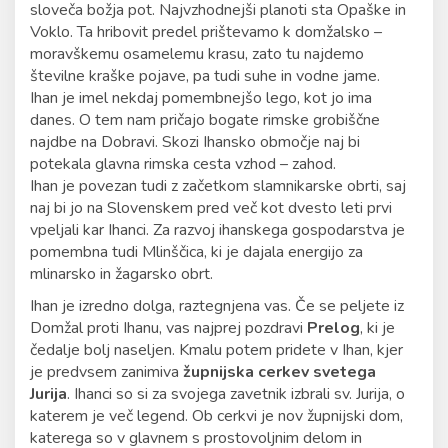
sloveča božja pot. Najvzhodnejši planoti sta Opaške in
Voklo. Ta hribovit predel prištevamo k domžalsko –
moravškemu osamelemu krasu, zato tu najdemo
številne kraške pojave, pa tudi suhe in vodne jame.
Ihan je imel nekdaj pomembnejšo lego, kot jo ima
danes. O tem nam pričajo bogate rimske grobiščne
najdbe na Dobravi. Skozi Ihansko območje naj bi
potekala glavna rimska cesta vzhod – zahod.
Ihan je povezan tudi z začetkom slamnikarske obrti, saj
naj bi jo na Slovenskem pred več kot dvesto leti prvi
vpeljali kar Ihanci. Za razvoj ihanskega gospodarstva je
pomembna tudi Mlinščica, ki je dajala energijo za
mlinarsko in žagarsko obrt.
Ihan je izredno dolga, raztegnjena vas. Če se peljete iz
Domžal proti Ihanu, vas najprej pozdravi
Prelog
, ki je
čedalje bolj naseljen. Kmalu potem pridete v Ihan, kjer
je predvsem zanimiva
župnijska cerkev svetega
Jurija
. Ihanci so si za svojega zavetnik izbrali sv. Jurija, o
katerem je več legend. Ob cerkvi je nov župnijski dom,
katerega so v glavnem s prostovoljnim delom in