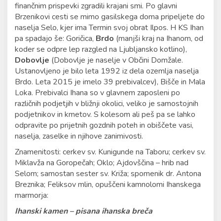
finančnim prispevki zgradili krajani smi. Po glavni
Brzenikovi cesti se mimo gasilskega doma pripeljete do
naselja Selo, kjer ima Termin svoj obrat Ilpos. H KS Ihan
pa spadajo še: Goričica,
Brdo
(manjši kraj na Ihanom, od
koder se odpre lep razgled na Ljubljansko kotlino),
Dobovlje
(Dobovlje je naselje v Občini Domžale.
Ustanovljeno je bilo leta 1992 iz dela ozemlja naselja
Brdo. Leta 2015 je imelo 39 prebivalcev), Bišče in Mala
Loka. Prebivalci Ihana so v glavnem zaposleni po
različnih podjetjih v bližnji okolici, veliko je samostojnih
podjetnikov in kmetov. S kolesom ali peš pa se lahko
odpravite po prijetnih gozdnih poteh in obiščete vasi,
naselja, zaselke in njihove zanimivosti.
Znamenitosti: cerkev sv. Kunigunde na Taboru; cerkev sv.
Miklavža na Goropečah; Oklo; Ajdovščina – hrib nad
Selom; samostan sester sv. Križa; spomenik dr. Antona
Breznika; Feliksov mlin, opuščeni kamnolomi Ihanskega
marmorja:
Ihanski kamen – pisana ihanska breča