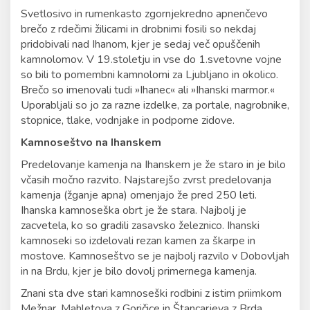
Svetlosivo in rumenkasto zgornjekredno apnenčevo
brečo z rdečimi žilicami in drobnimi fosili so nekdaj
pridobivali nad Ihanom, kjer je sedaj več opuščenih
kamnolomov. V 19.stoletju in vse do 1.svetovne vojne
so bili to pomembni kamnolomi za Ljubljano in okolico.
Brečo so imenovali tudi »Ihanec« ali »Ihanski marmor.«
Uporabljali so jo za razne izdelke, za portale, nagrobnike,
stopnice, tlake, vodnjake in podporne zidove.
Kamnoseštvo na Ihanskem
Predelovanje kamenja na Ihanskem je že staro in je bilo
včasih močno razvito. Najstarejšo zvrst predelovanja
kamenja (žganje apna) omenjajo že pred 250 leti.
Ihanska kamnoseška obrt je že stara. Najbolj je
zacvetela, ko so gradili zasavsko železnico. Ihanski
kamnoseki so izdelovali rezan kamen za škarpe in
mostove. Kamnoseštvo se je najbolj razvilo v Dobovljah
in na Brdu, kjer je bilo dovolj primernega kamenja.
Znani sta dve stari kamnoseški rodbini z istim priimkom
Mežnar, Mahletova z Goričice in Štancarjeva z Brda.