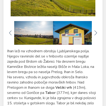
Ihan leži na vzhodnem obrobju Ljubljanskega polja.
Njegov ravninski del se v hribovito ozemlje najdlje
zajeda pod Brdom ob Žabnici. Na desnem bregu
Kamniške Bistrice ležita naselji Bišče in Mala Loka, na
levem bregu pa so naselja Prelog, Ihan in Selo.
Na severu, vzhodu in jugovzhodu obkroža Ihansko
ravnino zahodno pobočje moravških hribov. Nad
Prelogom in Ihanom se dviga
Veliki vrh
(419m),
severno od Goričice pa
Tabor
(377m), kjer danes stoji
cerkev sv. Kunigunde, ki je bila zgrajena v drugi polovici
15. stoletja v gotskem slogu. Tabor je bil nekdaj zelo