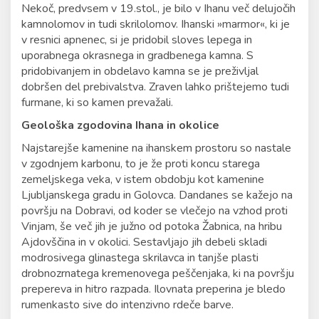
Nekoč, predvsem v 19.stol., je bilo v Ihanu več delujočih
kamnolomov in tudi skrilolomov. Ihanski »marmor«, ki je
v resnici apnenec, si je pridobil sloves lepega in
uporabnega okrasnega in gradbenega kamna. S
pridobivanjem in obdelavo kamna se je preživljal
dobršen del prebivalstva. Zraven lahko prištejemo tudi
furmane, ki so kamen prevažali.
Geološka zgodovina Ihana in okolice
Najstarejše kamenine na ihanskem prostoru so nastale
v zgodnjem karbonu, to je že proti koncu starega
zemeljskega veka, v istem obdobju kot kamenine
Ljubljanskega gradu in Golovca. Dandanes se kažejo na
površju na Dobravi, od koder se vlečejo na vzhod proti
Vinjam, še več jih je južno od potoka Žabnica, na hribu
Ajdovščina in v okolici. Sestavljajo jih debeli skladi
modrosivega glinastega skrilavca in tanjše plasti
drobnozrnatega kremenovega peščenjaka, ki na površju
prepereva in hitro razpada. Ilovnata preperina je bledo
rumenkasto sive do intenzivno rdeče barve.